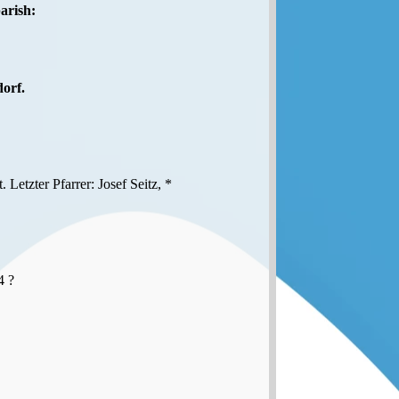
arish:
dorf.
 Letzter Pfarrer: Josef Seitz, *
4 ?