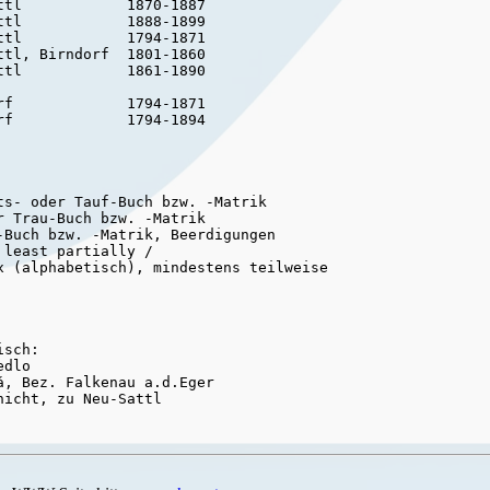
tl            1870-1887

tl            1888-1899

tl            1794-1871

tl, Birndorf  1801-1860

tl            1861-1890

f             1794-1871

s- oder Tauf-Buch bzw. -Matrik

 Trau-Buch bzw. -Matrik

Buch bzw. -Matrik, Beerdigungen

least partially /

x (alphabetisch), mindestens teilweise

á, Bez. Falkenau a.d.Eger

icht, zu Neu-Sattl
