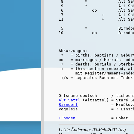
 8         *             Alt Sat
 9         *             Alt Sat
 6            oo         Alt Sat
 7                +      Alt Sat
11                +      Alt Sat
 5         *             Birndor
Abkürzungen:

 *   = births, baptisms / Geburt
oo   = marriages / Heirats- oder
 +   = deaths, burials / Sterbe-
 i   = this section indexed, at 
       mit Register/Namens-Inde
Alt Sattl
Birndorf
              = Hruškov
Vogeleis              = ? Einsch
Elbogen
Letzte Änderung: 03-Feb-2001 (ds)