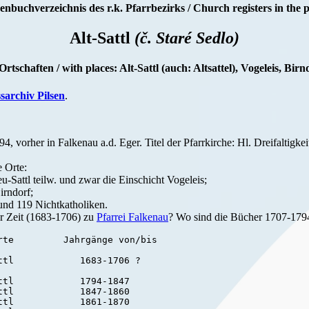
enbuchverzeichnis des r.k. Pfarrbezirks / Church registers in the p
Alt-Sattl
(č. Staré Sedlo)
Ortschaften / with places: Alt-Sattl (auch: Altsattel), Vogeleis, Birn
ssarchiv Pilsen
.
, vorher in Falkenau a.d. Eger. Titel der Pfarrkirche: Hl. Dreifaltigkeit.
e Orte:
eu-Sattl teilw. und zwar die Einschicht Vogeleis;
irndorf;
und 119 Nichtkatholiken.
er Zeit (1683-1706) zu
Pfarrei Falkenau
? Wo sind die Bücher 1707-179
te         Jahrgänge von/bis

tl            1683-1706 ?

tl            1794-1847

tl            1847-1860

tl            1861-1870
