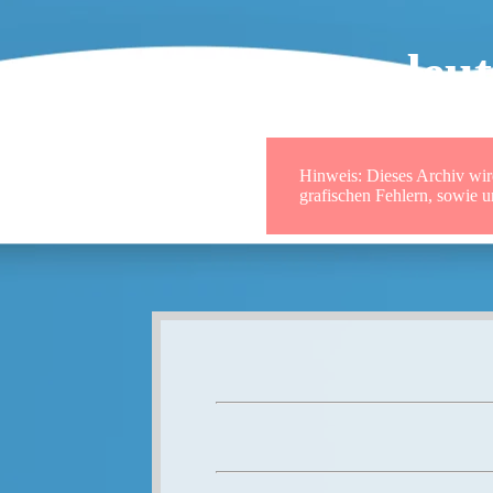
Sudetendeut
Hinweis: Dieses Archiv wird
grafischen Fehlern, sowie 