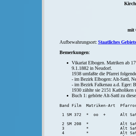
Kirch
mit 
Aufbewahrungsort:
Staatliches Gebiet
Bemerkungen
:
Vikariat Elbogen. Matriken ab 1794
9.1.1882 in Neudorf.
1938 umfaßte die Pfarrei folgend
- im Bezirk Elbogen: Alt-Sattl, N
- im Bezirk Falkenau a.d. Eger: B
1930 zählte sie 2151 Katholiken 
Buch 1: gehörte Alt-Sattl zu dies
Band Film  Matriken-Art  Pfarror
 1 SM 372  *  oo  +      Alt Sat
 2 SM 208  *             Alt Sat
 3         *             Alt Sat
 4         *             Alt Sat