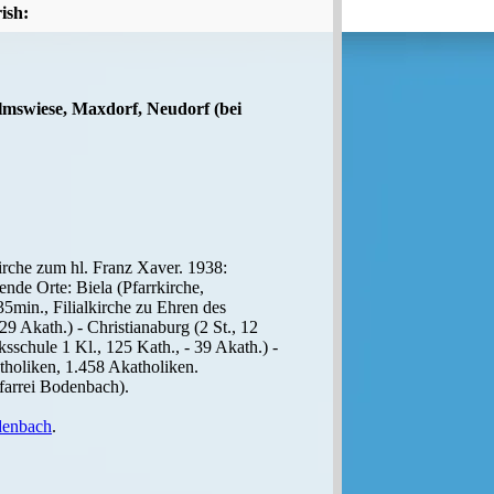
ish:
almswiese, Maxdorf, Neudorf (bei
kirche zum hl. Franz Xaver. 1938:
ende Orte: Biela (Pfarrkirche,
5min., Filialkirche zu Ehren des
9 Akath.) - Christianaburg (2 St., 12
ksschule 1 Kl., 125 Kath., - 39 Akath.) -
atholiken, 1.458 Akatholiken.
farrei Bodenbach).
denbach
.