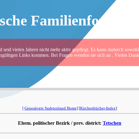
sche Familienforsche
 seid vielen Jahren nicht mehr aktiv gepflegt. Es kann dadurch sowohl 
ungültigen Links kommen. Bei Fragen wenden sie sich an . Vielen Dank 
[
Genealogie Sudetenland Home
] [
Kirchenbücher-Index
]
Ehem. politischer Bezirk / prev. district:
Tetschen