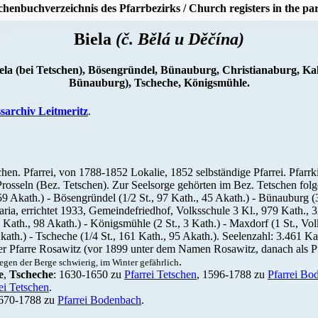
chenbuchverzeichnis des Pfarrbezirks / Church registers in the par
Biela
(č. Bělá u Děčína)
Biela (bei Tetschen), Bösengründel, Bünauburg, Christianaburg, K
Bünauburg), Tscheche, Königsmühle.
ssarchiv Leitmeritz
.
chen. Pfarrei, von 1788-1852 Lokalie, 1852 selbständige Pfarrei. Pfarr
Prosseln (Bez. Tetschen). Zur Seelsorge gehörten im Bez. Tetschen folg
9 Akath.) - Bösengründel (1/2 St., 97 Kath., 45 Akath.) - Bünauburg (3
ia, errichtet 1933, Gemeindefriedhof, Volksschule 3 Kl., 979 Kath., 32
 Kath., 98 Akath.) - Königsmühle (2 St., 3 Kath.) - Maxdorf (1 St., Vol
kath.) - Tscheche (1/4 St., 161 Kath., 95 Akath.). Seelenzahl: 3.461 K
der Pfarre Rosawitz (vor 1899 unter dem Namen Rosawitz, danach als P
.
egen der Berge schwierig, im Winter gefährlich
e
,
Tscheche
: 1630-1650 zu
Pfarrei Tetschen
, 1596-1788 zu
Pfarrei Bo
ei Tetschen
.
1670-1788 zu
Pfarrei Bodenbach
.