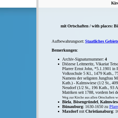
Kir
mit Ortschaften / with places: 
Aufbewahrungsort:
Staatliches Gebiet
Bemerkungen
:
Archiv-Signaturnummer:
4
Diözese Leitmeritz, Vikariat Tets
Pfarrer Ernst John, *5.1.1901 in 
Volksschule 5 Kl., 1479 Kath., 75
Namens der seligsten Jungfrau Mar
Kath.) - Kalmswiese (1/2 St., 409
Neudorf (1/2 St., 196 Kath., 93 A
Matriken seit 1788, vordem bei 
Weg zur Kirche aus allen Ortschaften w
Biela
,
Bösengründel
,
Kalmwies
Bünauburg
: 1630-1650 zu
Pfarr
Maxdorf
mit
Christianaburg
: 