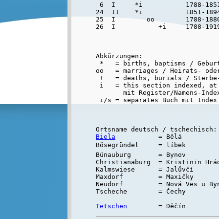
 6  I     *i           1788-1851
24  II    *i           1851-1894
25  I        oo        1788-1880
Abkürzungen:

 *   = births, baptisms / Geburt
oo   = marriages / Heirats- oder
 +   = deaths, burials / Sterbe-
 i   = this section indexed, at 
       mit Register/Namens-Inde
Biela
           = Bělá

Bösegründel     = líbek

Bünauburg       = Bynov

Christianaburg  = Kristinin Hrád
Kalmswiese      = Jalůvčí

Maxdorf         = Maxičky

Neudorf         = Nová Ves u Byn
Tscheche        = Čechy

Tetschen