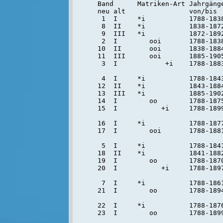
Band      Matriken-Art Jahrgänge
neu alt                von/bis

 1  I     *i           1788-1838
 8  II    *i           1838-1872
 9  III   *i           1872-1892
 2  I        ooi       1788-1838
10  II       ooi       1838-1884
11  III      ooi       1885-1905
 3  I            +i    1788-1883
 4  I     *i           1788-1843
12  II    *i           1843-1884
13  III   *i           1885-1902
14  I        oo        1788-1875
15  I           +i     1788-1899
16  I     *i           1788-1877
17  I        ooi       1788-1881
 5  I     *i           1788-1841
18  II    *i           1841-1882
19  I        oo        1788-1870
20  I           +i     1788-1897
 7  I     *i           1788-1861
21  I        oo        1788-1894
22  I     *i           1788-1876
23  I        oo        1788-1899