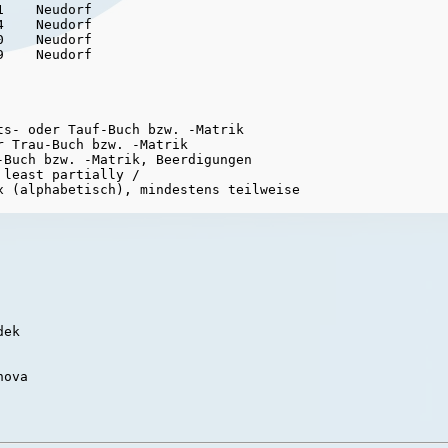
    Neudorf

    Neudorf

    Neudorf

s- oder Tauf-Buch bzw. -Matrik

 Trau-Buch bzw. -Matrik

Buch bzw. -Matrik, Beerdigungen

least partially /

x (alphabetisch), mindestens teilweise

ek

ova
