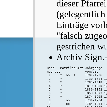
dieser Pfarrei
(gelegentlich
Einträge vorh
"falsch zuge
gestrichen w
Archiv Sign.
Band   Matriken-Art Jahrgänge   
neu alt             von/bis

 1     *  oo  +     1701-1736   
 2     *            1730-1784 i/
 3     *            1784-1818 i/
 4     *            1819-1835 i
 5     *            1836-1852 i
 6     *            1853-1873 i/
 7     *            1874-1905 i/
 8        oo        1734-1784   
 9        oo        1784-1841 i