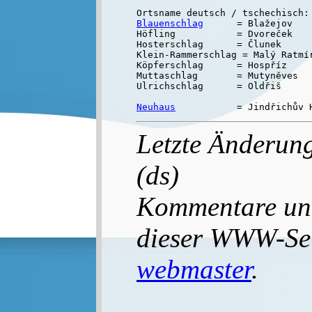
Blauenschlag
      = Blažejov

Höfling           = Dvoreček

Hosterschlag      = Člunek

Klein-Rammerschlag = Malý Ratmír
Köpferschlag      = Hospříz

Muttaschlag       = Mutyněves

Ulrichschlag      = Oldřiš

Neuhaus
Letzte Änderun
(ds)
Kommentare un
dieser WWW-Seit
webmaster
.