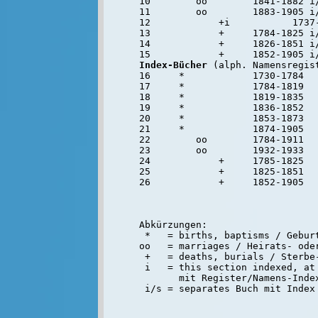
10        oo        1841-1882 i
11        oo        1883-1905 i/
12            +i	   1737-1784     Pfarrbezirk

13            +     1784-1825 i/
14            +     1826-1851 i/
Index-Bücher
 (alph. Namensregist
16     *            1730-1784   
17     *            1784-1819   
18     *            1819-1835   
19     *            1836-1852   
20     *            1853-1873   
21     *            1874-1905   
22        oo        1784-1911   
23        oo        1932-1933   
24            +     1785-1825   
25            +     1825-1851   
Abkürzungen:

 *   = births, baptisms / Geburt
oo   = marriages / Heirats- oder
 +   = deaths, burials / Sterbe-
 i   = this section indexed, at 
       mit Register/Namens-Inde