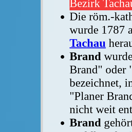
Bezirk Tacha
Die röm.-kat
wurde 1787 
Tachau
herau
Brand
wurde 
Brand" oder 
bezeichnet, 
"Planer Bran
nicht weit en
Brand
gehört