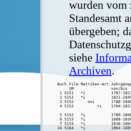
wurden vom 
Standesamt a
übergeben; d
Datenschutzge
siehe
Informa
Archiven
.
Buch Film Matriken-Art Jahrgänge
     SM                von/bis

 1 5151   *i           1787-1821
 2 5151   *i           1821-1849
 3 5152      ooi       1788-1848
 4 5152          +i    1784-1853
 5 5152   *i           1788-1808
 6 5153   *i           1808-1836
 7 5153   *i           1836-186
24 5164   *i           1864-188