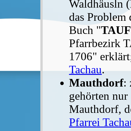
Waldhäusln (
das Problem 
Buch "
TAU
Pfarrbezirk
1706" erklärt
Tachau
.
Mauthdorf
:
gehörten nur
Mauthdorf, d
Pfarrei Tacha