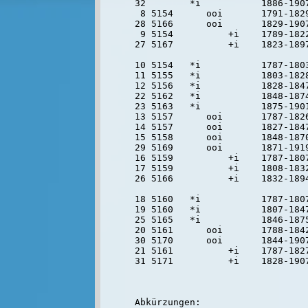
32        *i           1886-190
 8 5154      ooi       1791-1829
28 5166      ooi       1829-190
 9 5154          +i    1789-1822
27 5167          +i    1823-189
10 5154   *i           1787-1803
11 5155   *i           1803-182
12 5156   *i           1828-184
22 5162   *i           1848-1874
23 5163   *i           1875-1901
13 5157      ooi       1787-1826
14 5157      ooi       1827-1847
15 5158      ooi       1848-1870
29 5169      ooi       1871-191
16 5159          +i    1787-1807
17 5159          +i    1808-183
26 5166          +i    1832-1894
18 5160   *i           1787-1807
19 5160   *i           1807-1847
25 5165   *i           1846-1875
20 5161      ooi       1788-1842
30 5170      ooi       1844-190
21 5161          +i    1787-182
31 5171          +i    1828-190
Abkürzungen:
