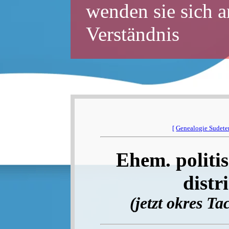
wenden sie sich a
Verständnis
[
Genealogie Sudet
Ehem. politis
distr
(jetzt okres T