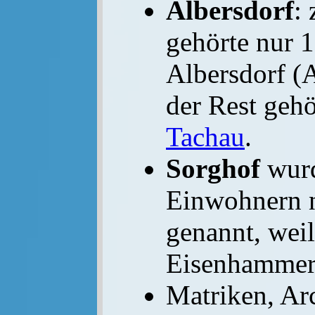
Albersdorf
:
gehörte nur 
Albersdorf (
der Rest geh
Tachau
.
Sorghof
wurd
Einwohnern 
genannt, weil
Eisenhammer
Matriken, Ar