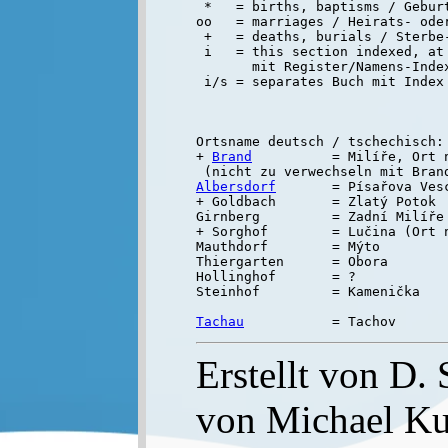
 *   = births, baptisms / Geburt
oo   = marriages / Heirats- oder
 +   = deaths, burials / Sterbe-
 i   = this section indexed, at 
       mit Register/Namens-Inde
Ortsname deutsch / tschechisch:

+ 
Brand
          = Milíře, Ort n
 (nicht zu verwechseln mit Bran
Albersdorf
       = Písařova Vesc
+ Goldbach       = Zlatý Potok  
Girnberg         = Zadní Milíře

+ Sorghof        = Lučina (Ort 
Mauthdorf        = Mýto

Thiergarten      = Obora

Hollinghof       = ?

Steinhof         = Kamenička

Tachau
Erstellt von D.
von Michael K