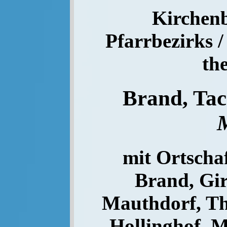
Kirchenb
Pfarrbezirks /
th
Brand, Ta
M
mit Ortschaf
Brand, Gir
Mauthdorf, Thi
Hollinghof, 