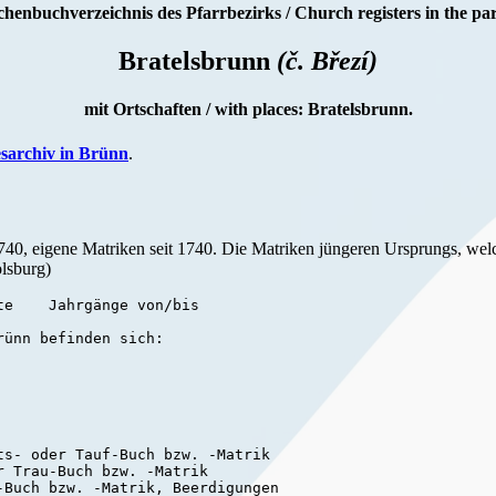
chenbuchverzeichnis des Pfarrbezirks / Church registers in the par
Bratelsbrunn
(č. Březí)
mit Ortschaften / with places: Bratelsbrunn.
sarchiv in Brünn
.
 1740, eigene Matriken seit 1740. Die Matriken jüngeren Ursprungs, wel
lsburg)
e    Jahrgänge von/bis

rünn befinden sich:

s- oder Tauf-Buch bzw. -Matrik

 Trau-Buch bzw. -Matrik

Buch bzw. -Matrik, Beerdigungen
