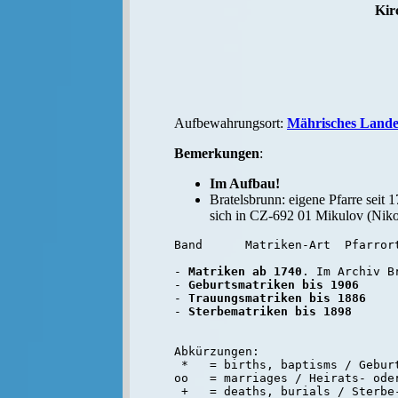
Kir
Aufbewahrungsort:
Mährisches Lande
Bemerkungen
:
Im Aufbau!
Bratelsbrunn: eigene Pfarre seit
sich in CZ-692 01 Mikulov (Niko
Band      Matriken-Art  Pfarrort
- 
Matriken ab 1740
. Im Archiv B
- 
Geburtsmatriken bis 1906
- 
Trauungsmatriken bis 1886
- 
Sterbematriken bis 1898
Abkürzungen:

 *   = births, baptisms / Geburt
oo   = marriages / Heirats- oder
 +   = deaths, burials / Sterbe-