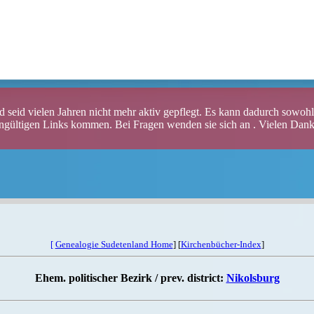
sche Familienforsche
 seid vielen Jahren nicht mehr aktiv gepflegt. Es kann dadurch sowohl 
ungültigen Links kommen. Bei Fragen wenden sie sich an . Vielen Dank 
[
Genealogie Sudetenland Home
] [
Kirchenbücher-Index
]
Ehem. politischer Bezirk / prev. district:
Nikolsburg