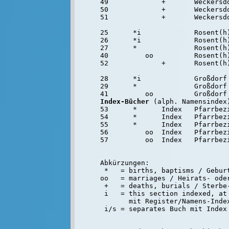
49             +       Weckersdo
50             +       Weckersdo
51             +       Weckersdo
25      *i             Rosent(h)
26      *i             Rosent(h)
27      *              Rosent(h)
40         oo          Rosent(h)
52             +       Rosent(h)
28      *i             Großdorf 
29      *              Großdorf 
Index-Bücher
 (alph. Namensindex)
53      *      Index   Pfarrbezi
54      *      Index   Pfarrbezi
55      *      Index   Pfarrbezi
56         oo  Index   Pfarrbezi
57         oo  Index   Pfarrbezi
Abkürzungen:

 *   = births, baptisms / Geburt
oo   = marriages / Heirats- oder
 +   = deaths, burials / Sterbe-
 i   = this section indexed, at 
       mit Register/Namens-Inde