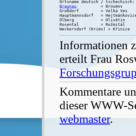
Braunau
          = Broumov

Großdorf         = Velká Ves

Hauptmannsdorf   = Hejtmánkovice
Ölberg           = Olivětin

Rosental         = Rožmitál

Informationen 
erteilt Frau Ro
Forschungsgrup
Kommentare un
dieser WWW-Sei
webmaster
.