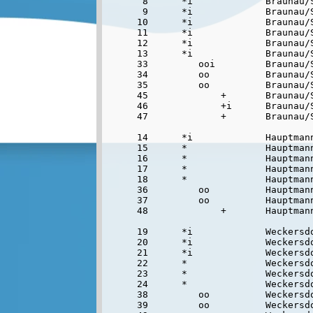
 8      *i             Braunau/S
 9      *i             Braunau/S
10      *i             Braunau/S
11      *i             Braunau/S
12      *i             Braunau/S
13      *i             Braunau/S
33         ooi         Braunau/S
34         oo          Braunau/S
35         oo          Braunau/S
45             +       Braunau/S
46             +i      Braunau/S
47             +       Braunau/S
14      *i             Hauptmann
15      *              Hauptmann
16      *              Hauptmann
17      *              Hauptmann
18      *              Hauptmann
36         oo          Hauptmann
37         oo          Hauptmann
48             +       Hauptmann
19      *i             Weckersdo
20      *i             Weckersdo
21      *i             Weckersdo
22      *              Weckersdo
23      *              Weckersdo
24      *              Weckersdo
38         oo          Weckersdo
39         oo          Weckersdo