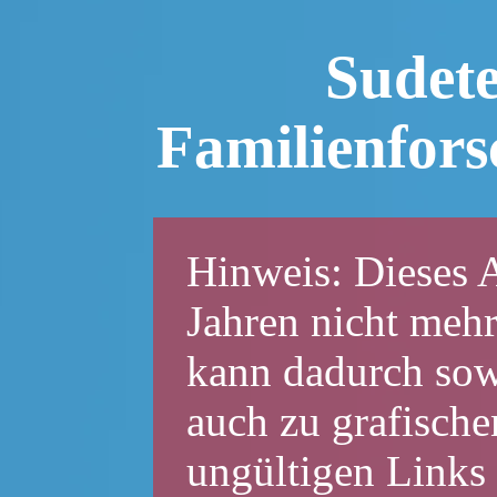
Sudet
Familienfor
Hinweis: Dieses A
Jahren nicht mehr
kann dadurch sowo
auch zu grafische
ungültigen Links