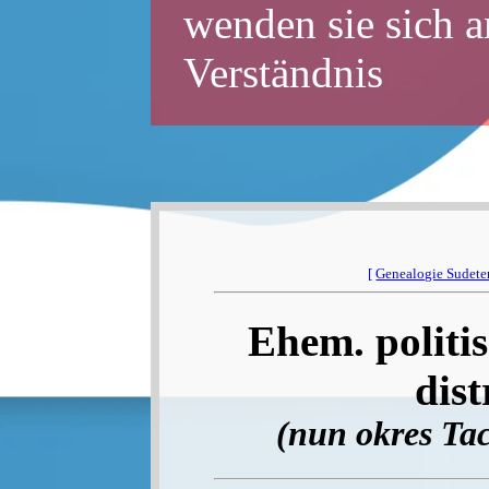
wenden sie sich a
Verständnis
[
Genealogie Sudet
Ehem. politis
dist
(nun okres Ta