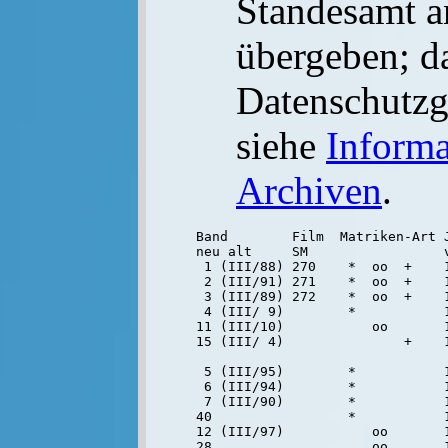
Standesamt a
übergeben; d
Datenschutzge
siehe
Informa
Archiven
.
Band        Film  Matriken-Art J
neu alt     SM                 v
 1 (III/88) 270    *  oo  +    1
 2 (III/91) 271    *  oo  +    1
 3 (III/89) 272    *  oo  +    1
 4 (III/ 9)        *           1
11 (III/10)           oo       1
15 (III/ 4)               +    1
 5 (III/95)        *           1
 6 (III/94)        *           1
 7 (III/90)        *           1
40                 *           
12 (III/97)           oo       1
28                    oo       1