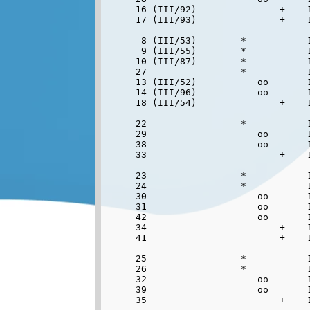
16 (III/92)               +    1
17 (III/93)               +    1
 8 (III/53)        *           1
 9 (III/55)        *           1
10 (III/87)        *           1
27                 *           1
13 (III/52)           oo       1
14 (III/96)           oo       1
18 (III/54)               +    1
22                 *           1
29                    oo       1
38                    oo       
33                        +    1
23                 *           1
24                 *           1
30                    oo       1
31                    oo       1
42                    oo       
34                        +    1
41                        +    
25                 *           1
26                 *           1
32                    oo       1
39                    oo       
35                        +    1