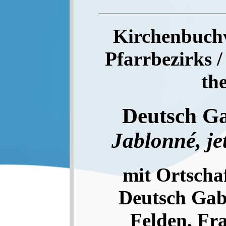
Kirchenbuchve
Pfarrbezirks /
th
Deutsch G
Jablonné, jet
mit Ortschaf
Deutsch Gab
Felden, Fr