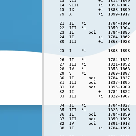
13  VII         +i  1812-1849  
14  VIII        +i  1850-1887  
15  IX          +i  1888-1899   
79  X           +i  1899-1917  
21  II   *i         1784-1849   
22  III  *i         1850-1904   
23  II      ooi     1784-1885   
24  II          +i  1784-1862   
80  III         +i  1863-1928  
25  I    *i         1803-1898   
26  II   *i         1784-1821   
27  III  *i         1821-1852   
28  IV   *i         1853-1868   
29  V    *i         1869-1897   
30  II      ooi     1784-1837   
31  III     ooi     1837-1895   
81  IV      ooi     1895-1909  
32  II          +   1784-1822   
33  III         +i  1822-1907   
34  II   *i         1784-1827   
35  III  *i         1828-1896   
36  II      ooi     1784-1859   
37  III     ooi     1859-1890   
82  IV      ooi     1891-1913  
38  II          +i  1784-1899   