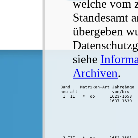
welche vom z
Standesamt a
übergeben wu
Datenschutzge
siehe
Informa
Archiven
.
Band    Matriken-Art Jahrgänge  
neu alt              von/bis

 1  II   *  oo      1623-1653  
                +   1637-1639  
                               
                               
                                
                               
                                
 2 III   *  oo      1653-1691  