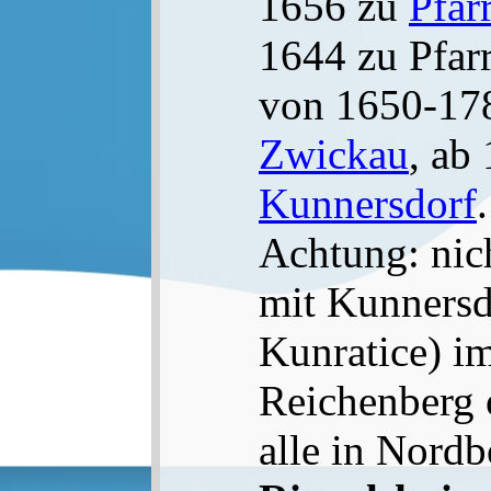
1656 zu
Pfar
1644 zu Pfar
von 1650-17
Zwickau
, ab
Kunnersdorf
.
Achtung: nic
mit Kunnersdo
Kunratice) im
Reichenberg 
alle in Nord