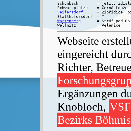
Schönbach        = jetzt: Zdisla
Seifersdorf
      = Žibřidice, b
Wartenberg
       = Stráž pod Ral
Webseite erstell
eingereicht dur
Richter, Betreu
Forschungsgru
Ergänzungen du
Knobloch,
VSFF
Bezirks Böhmis