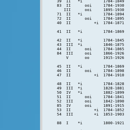
39  II   *i         1784-1849   
83  II      ooi     1784-1930  
   III      ooi     1895-1930   
71  II   *i         1784-1894   
72  II      ooi     1784-1895   
40  II          +i  1784-1871   
41  II   *i         1784-1869   
42  II   *i         1784-1845   
43  III  *i         1846-1875   
44  II      ooi     1784-1865   
84  III     ooi     1866-1926  
    V       oo      1915-1926   
45  II   *i         1784-1869   
46  II      ooi     1784-1898   
47  II          +i  1784-1910   
48  II   *i         1784-1828   
49  III  *i         1828-1881   
50  IV   *i         1882-1899   
51  II      ooi     1784-1841   
52  III     ooi     1842-1890   
85  IV      ooi     1891-1915  
53  II          +i  1784-1852   
54  III         +i  1853-1903   
88  I    *i         1800-1921  