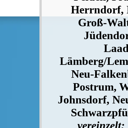
Herrndorf, 
Groß-Walt
Jüdendor
Laad
Lämberg/Lemb
Neu-Falkenb
Postrum, 
Johnsdorf, Neu
Schwarzpfüt
vereinzelt: