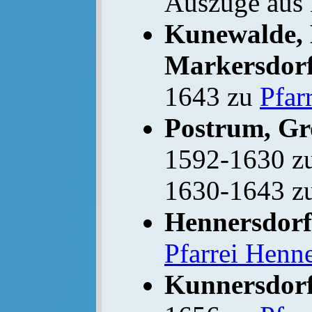
Auszüge aus 
Kunewalde,
Markersdor
1643 zu
Pfar
Postrum, Gr
1592-1630 z
1630-1643 z
Hennersdorf
Pfarrei Henn
Kunnersdor