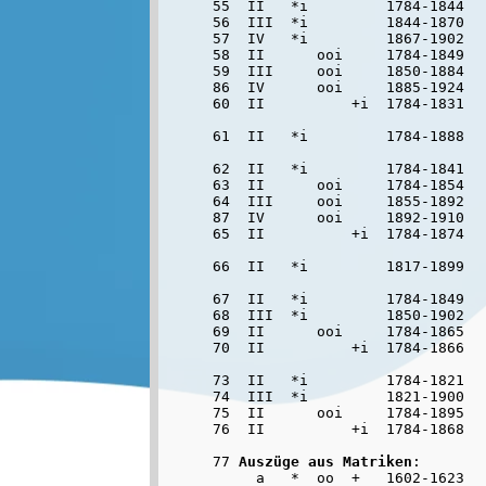
55  II   *i         1784-1844   
56  III  *i         1844-1870   
57  IV   *i         1867-1902   
58  II      ooi     1784-1849   
59  III     ooi     1850-1884   
86  IV      ooi     1885-1924  
60  II          +i  1784-1831   
61  II   *i         1784-1888   
62  II   *i         1784-1841   
63  II      ooi     1784-1854   
64  III     ooi     1855-1892   
87  IV      ooi     1892-1910  
65  II          +i  1784-1874   
66  II   *i         1817-1899   
67  II   *i         1784-1849   
68  III  *i         1850-1902   
69  II      ooi     1784-1865   
70  II          +i  1784-1866   
73  II   *i         1784-1821   
74  III  *i         1821-1900   
75  II      ooi     1784-1895   
76  II          +i  1784-1868   
77 
Auszüge aus Matriken
:

     a   *  oo  +   1602-1623
