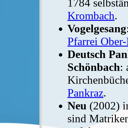
1784 selbstä
Krombach
.
Vogelgesang
Pfarrei Ober-
Deutsch Pan
Schönbach
:
Kirchenbüch
Pankraz
.
Neu
(2002) i
sind Matrik