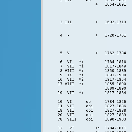
                +   1654-1691  
                               
                               
                               
 3 III          +   1692-1719  
                               
                               
 4  -           +   1720-1761  
                               
                               
                                
 5  V           +   1762-1784   
 6  VI   *i         1784-1816  
 7  VII  *i         1817-1849   
 8 VIII  *i         1850-1889   
 9  IX   *i         1891-1900   
16  VII  *i         1817-1854   
17 VIII  *i         1855-1890   
                    1889-1890   
19  VII  *i         1817-1884   
10  VI      oo      1784-1826  
11  VII     ooi     1827-1886   
18  VII     ooi     1827-1888  
20  VII     ooi     1827-1889  
78  VIII    ooi     1890-1903  
12   VI         +i  1784-1811  