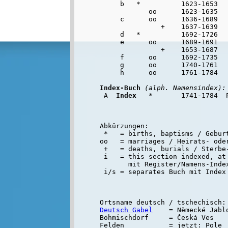
     b   *          1623-1653

            oo      1623-1635

     c      oo      1636-1689

               +    1637-1639

     d   *          1692-1726

     e      oo      1689-1691

               +    1653-1687

     f      oo      1692-1735

     g      oo      1740-1761

     h      oo      1761-1784

Index-Buch
(alph. Namensindex):
 A  
Index
Abkürzungen:

 *   = births, baptisms / Geburt
oo   = marriages / Heirats- oder
 +   = deaths, burials / Sterbe-
 i   = this section indexed, at 
       mit Register/Namens-Inde
Deutsch Gabel
    = Německé Jabl
Böhmischdorf     = Česká Ves

Felden           = jetzt: Pole
