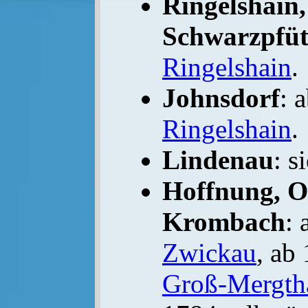
Ringelshain,
Schwarzpfüt
Ringelshain
.
Johnsdorf
: 
Ringelshain
.
Lindenau
: s
Hoffnung, O
Krombach
: 
Zwickau
, ab
Groß-Mergth