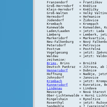
Franzendorf      = Františkov

Groß-Herrndorf   = Kněžice

Klein-Herndorf   = Kněžičky

Groß-Walten      = Velký Valtíno
Hermsdorf        = Heřmanice

Jüdendorf        = Židovice

Krombach         = Krompach

Kunewalde        = Kunwalden, K
Laden/Laaden     = jetzt: Lada

Lämberg          = Lemberk, jetz
Markersdorf      = Markvartice,
Neu-Falkenburg   = Nový Falkenbu
Petersdorf       = Petrovice

Postrum          = Postřelná

Vogelgesang      = jetzt: Zpěvná
zeitweise:
Brims
, Brins     = Brniště

Hennersdorf
      = Dubnice

Hoffnung         = Naděje, jetz
Krombach
Kunnersdorf
Lindenau
         = Lindava

Neusorge         = Nová Starost

Ober-Lichtenwalde = Horní Lichte
Ringelshain      = Rynoltice

Rosenthal        = jetzt: Ružové
Sandmühle        = ? (vereinzelt