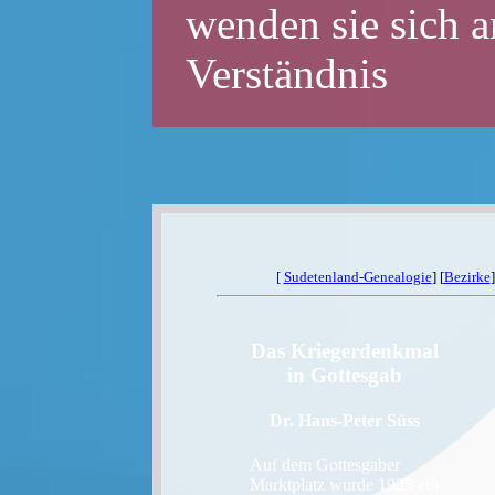
wenden sie sich a
Verständnis
[
Sudetenland-Genealogie
] [
Bezirke
]
Das Kriegerdenkmal
in Gottesgab
Dr. Hans-Peter Süss
Auf dem Gottesgaber
Marktplatz wurde 1925 ein