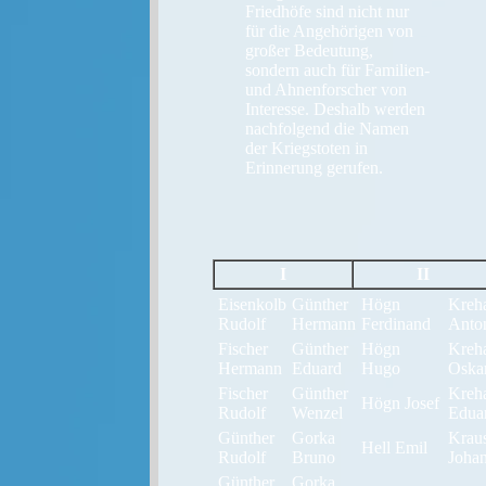
Friedhöfe sind nicht nur
für die Angehörigen von
großer Bedeutung,
sondern auch für Familien­
und Ahnenforscher von
Interesse. Deshalb werden
nachfolgend die Namen
der Kriegstoten in
Erinnerung gerufen.
I
II
Eisenkolb
Günther
Högn
Kreh
Rudolf
Hermann
Ferdinand
Anto
Fischer
Günther
Högn
Kreh
Hermann
Eduard
Hugo
Oska
Fischer
Günther
Kreh
Högn Josef
Rudolf
Wenzel
Edua
Günther
Gorka
Krau
Hell Emil
Rudolf
Bruno
Joha
Günther
Gorka