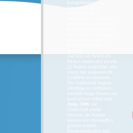
Kriegerdenkmal zur
Erinnerung an die
Gefallenen des 1.
Weltkrieges errichtet, das
glücklicherweise auch
nach 1945 stehen bleiben
durfte. Meist mit Blumen
geschmückt, wirkt die
Anlage auch heute
gepflegt.
Auf den vier Seiten des
Pfeilers finden sich jeweils
22 Namen aufgeführt, also
waren hier insgesamt 88
Gefallene zu betrauern.
Die Goldschrift beginnt
allerdings zu verblassen,
weshalb einige Namen nur
noch schwer lesbar sind.
Anm. 2006
: die
Goldschrift wurde
erneuert, die Namen
können nun einwandfrei
gelesen werden.
Kriegerdenkmäler und