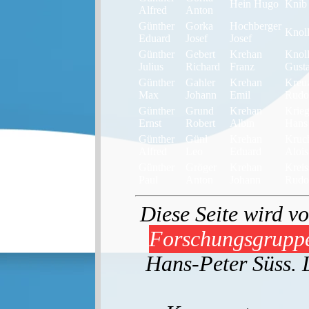
Hein Hugo
Knib 
Alfred
Anton
Günther
Gorka
Hochberger
Knoll
Eduard
Josef
Josef
Günther
Gebert
Krehan
Knol
Julius
Richard
Franz
Gust
Günther
Gahler
Krehan
Kreu
Max
Johann
Emil
Rudo
Günther
Grund
Krehan
Krieg
Ernst
Robert
Albin
Hans
Günther
Günl
Krehan
Kruc
Alfred
Leo
Eduard
Alois
Günther
Gröger
Krehan
Kreis
Paul
Anton
Johann
Rudo
Diese Seite wird vo
Forschungsgruppe
Hans-Peter Süss. 