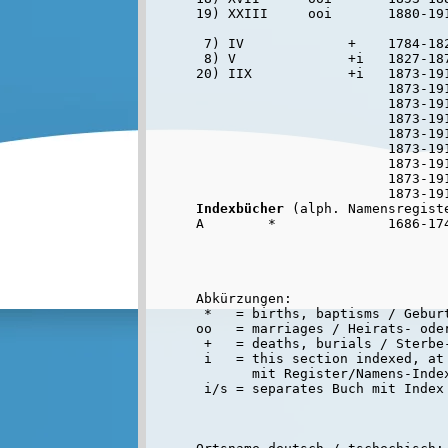
19) XXIII     ooi       1880-19
 7) IV             +    1784-182
 8) V              +i   1827-187
20) IIX            +i   1873-19
                        1873-191
                        1873-191
                        1873-191
                        1873-191
                        1873-19
                        1873-191
                        1873-191
Indexbücher
 (alph. Namensregiste
A        *              1686-17
Abkürzungen:

 *   = births, baptisms / Geburt
oo   = marriages / Heirats- oder
 +   = deaths, burials / Sterbe-
 i   = this section indexed, at 
       mit Register/Namens-Inde