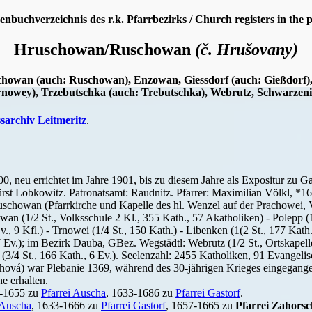
enbuchverzeichnis des r.k. Pfarrbezirks / Church registers in the p
Hruschowan/Ruschowan
(č. Hrušovany)
schowan (auch: Ruschowan), Enzowan, Giessdorf (auch: Gießdorf)
nowey), Trzebutschka (auch: Trebutschka), Webrutz, Schwarzeni
ssarchiv Leitmeritz
.
400, neu errichtet im Jahre 1901, bis zu diesem Jahre als Expositur zu 
rst Lobkowitz. Patronatsamt: Raudnitz. Pfarrer: Maximilian Völkl, *16
uschowan (Pfarrkirche und Kapelle des hl. Wenzel auf der Prachowei, 
an (1/2 St., Volksschule 2 Kl., 355 Kath., 57 Akatholiken) - Polepp (1
., 9 Kfl.) - Trnowei (1/4 St., 150 Kath.) - Libenken (1(2 St., 177 Kath.,
7 Ev.); im Bezirk Dauba, GBez. Wegstädtl: Webrutz (1/2 St., Ortskapell
 (3/4 St., 166 Kath., 6 Ev.). Seelenzahl: 2455 Katholiken, 91 Evangelis
ová) war Plebanie 1369, während des 30-jährigen Krieges eingegangen
e erhalten.
3-1655 zu
Pfarrei Auscha
, 1633-1686 zu
Pfarrei Gastorf
.
 Auscha
, 1633-1666 zu
Pfarrei Gastorf
, 1657-1665 zu
Pfarrei Zahors