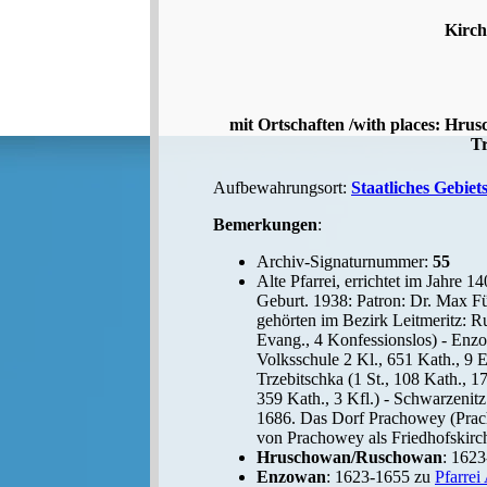
Kirch
mit Ortschaften /with places: Hru
Tr
Aufbewahrungsort:
Staatliches Gebiet
Bemerkungen
:
Archiv-Signaturnummer:
55
Alte Pfarrei, errichtet im Jahre 1
Geburt. 1938: Patron: Dr. Max Fü
gehörten im Bezirk Leitmeritz: R
Evang., 4 Konfessionslos) - Enzow
Volksschule 2 Kl., 651 Kath., 9 Ev
Trzebitschka (1 St., 108 Kath., 1
359 Kath., 3 Kfl.) - Schwarzenitz
1686. Das Dorf Prachowey (Prach
von Prachowey als Friedhofskirch
Hruschowan/Ruschowan
: 162
Enzowan
: 1623-1655 zu
Pfarrei