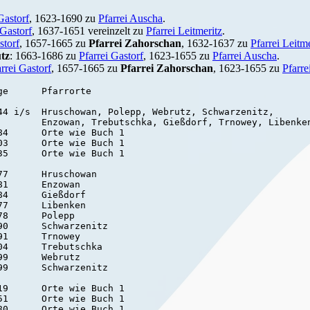
Gastorf
, 1623-1690 zu
Pfarrei Auscha
.
 Gastorf
, 1637-1651 vereinzelt zu
Pfarrei Leitmeritz
.
storf
, 1657-1665 zu
Pfarrei Zahorschan
, 1632-1637 zu
Pfarrei Leitme
tz
: 1663-1686 zu
Pfarrei Gastorf
, 1623-1655 zu
Pfarrei Auscha
.
rrei Gastorf
, 1657-1665 zu
Pfarrei Zahorschan
, 1623-1655 zu
Pfarre
e      Pfarrorte

44 i/s  Hruschowan, Polepp, Webrutz, Schwarzenitz,

        Enzowan, Trebutschka, Gießdorf, Trnowey, Libenken
4      Orte wie Buch 1

3      Orte wie Buch 1

5      Orte wie Buch 1

7      Hruschowan

1      Enzowan

4      Gießdorf

7      Libenken

8      Polepp

0      Schwarzenitz

1      Trnowey

4      Trebutschka

9      Webrutz

9      Schwarzenitz

9      Orte wie Buch 1

1      Orte wie Buch 1

0      Orte wie Buch 1
