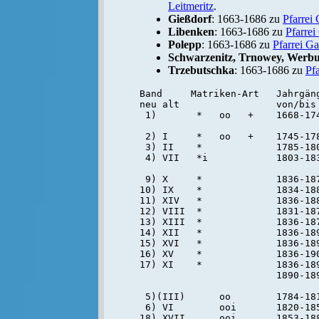
Leitmeritz
.
Gießdorf
: 1663-1686 zu
Pfarrei 
Libenken
: 1663-1686 zu
Pfarrei
Polepp
: 1663-1686 zu
Pfarrei Ga
Schwarzenitz, Trnowey, Werbu
Trzebutschka
: 1663-1686 zu
Pfa
Band     Matriken-Art   Jahrgäng
neu alt                 von/bis

 1)       *   oo   +    1668-17
                               
 2) I     *   oo   +    1745-178
 3) II    *             1785-180
 4) VII   *i            1803-183
 9) X     *             1836-187
10) IX    *             1834-188
11) XIV   *             1836-188
12) VIII  *             1831-187
13) XIII  *             1836-187
14) XII   *             1836-189
15) XVI   *             1836-189
16) XV    *             1836-190
17) XI    *             1836-189
                        1890-189
 5)(III)      oo        1784-181
 6) VI        ooi       1820-185
18) XVII      ooi       1853-188