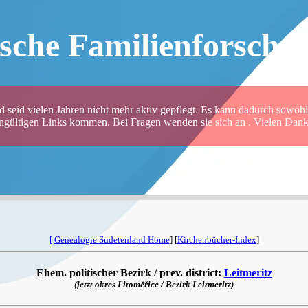
sche Familienforsche
 seid vielen Jahren nicht mehr aktiv gepflegt. Es kann dadurch sowohl 
ungültigen Links kommen. Bei Fragen wenden sie sich an . Vielen Dank 
[
Genealogie Sudetenland Home
] [
Kirchenbücher-Index
]
Ehem. politischer Bezirk / prev. district:
Leitmeritz
(jetzt okres Litoměřice / Bezirk Leitmeritz)