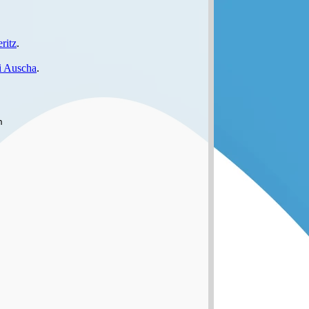
ritz
.
i Auscha
.

