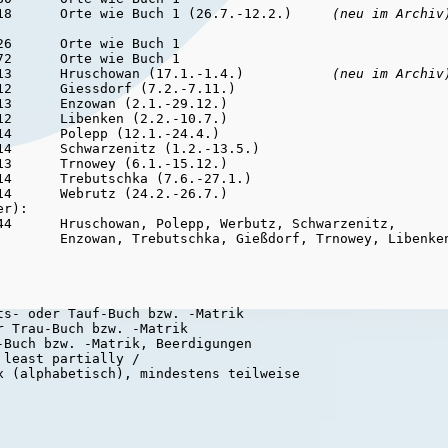
18      Orte wie Buch 1 (26.7.-12.2.)     
(neu im Archiv
6      Orte wie Buch 1

2      Orte wie Buch 1

13      Hruschowan (17.1.-1.4.)           
(neu im Archiv
2      Giessdorf (7.2.-7.11.)

3      Enzowan (2.1.-29.12.)

2      Libenken (2.2.-10.7.)

4      Polepp (12.1.-24.4.)

14      Schwarzenitz (1.2.-13.5.)

3      Trnowey (6.1.-15.12.)

4      Trebutschka (7.6.-27.1.)

r):

44      Hruschowan, Polepp, Werbutz, Schwarzenitz,

s- oder Tauf-Buch bzw. -Matrik

 Trau-Buch bzw. -Matrik

Buch bzw. -Matrik, Beerdigungen

least partially /

x (alphabetisch), mindestens teilweise
