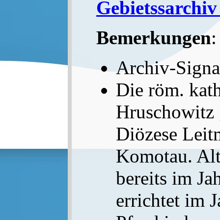
Gebietssarchiv
Bemerkungen
:
Archiv-Sign
Die röm. kath
Hruschowitz 
Diözese Leitm
Komotau. Alte
bereits im Ja
errichtet im 