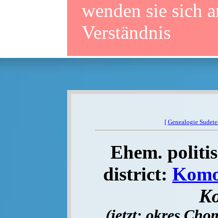
wenden sie sich a
Verständnis
[
Genealogie Sudet
Ehem. politis
district:
Komo
K
(jetzt: okres Ch