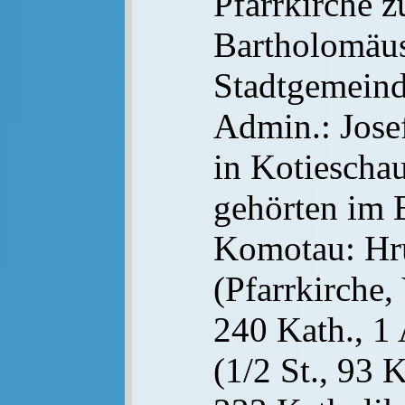
Pfarrkirche z
Bartholomäus
Stadtgemein
Admin.: Josef
in Kotieschau
gehörten im 
Komotau: Hr
(Pfarrkirche,
240 Kath., 1 
(1/2 St., 93 