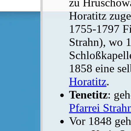
zu Hruschowan
Horatitz zug
1755-1797 Fil
Strahn), wo 
Schloßkapell
1858 eine se
Horatitz
.
Tenetitz
: ge
Pfarrei Strah
Vor 1848 ge