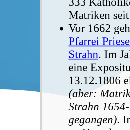
333 Katholik
Matriken seit
Vor 1662 ge
Pfarrei Pries
Strahn
. Im J
eine Exposit
13.12.1806 ei
(aber: Matrik
Strahn 1654-
gegangen)
. 