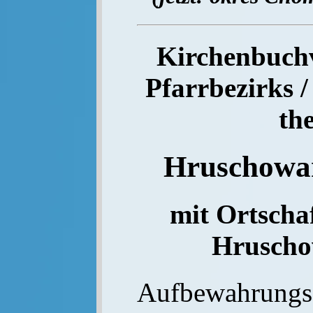
Kirchenbuchve
Pfarrbezirks /
th
Hruschow
mit Ortschaf
Hruschow
Aufbewahrungs