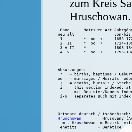
zum Kreis Sa
Hruschowan.
 Band      Matriken-Art Jahrgäng
neu alt                 von/bis

 1         *  oo  +     1653-172
 2  II     *  oo  +     1724-180
 3 A II    *            1808-184
Abkürzungen:

 *   = births, baptisms / Geburt
oo   = marriages / Heirats- oder
 +   = deaths, burials / Sterbe-
 i   = this section indexed, at 
       mit Register/Namens-Inde
Hruschowan
       = Hrušovany (A
  mit Hruschowan im Bezirk Leitm
Tenetitz         = Denětice
