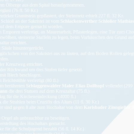
em Ölberge aus dem Spital heraufgenommen.
glast (76 fl. 50 Kr.)
deker Granitstein gepflastert, der Steinmetz erhielt 227 fl. 32 Kr.
 Schloß an der Sakristei ist vom
Schlackenwerther Schloßer Mathias
auf dem Empore gemacht worden.
n Emporen verfertigt, an Maurerarbeit, Pflasterlegen, eine Tür zum Ch
erwölben, steinerne Staffeln zu legen, beim Vorhäuschen den Grund auf
ltar errichtet.
 Säule hinuntergerückt.
löckchen von der Sakristei aus zu läuten, auf den Boden Rollen geleg
rden.
er Kreuzweg errichtet.
der Rückwand um drei Stufen tiefer gesetzt.
mit Blech beschlagen.
 Beichtstühle verfertigt (80 fl.)
om berühmten
Schlaggenwalder Maler Elias Dollhopf
vollendet (299 f
mann
die drei Statuen auf dem Kreuzaltar (75 fl.)
g für die Kircheneindeckung (4000 fl.)
k
die Strahlen beim Cruzifix des Altars (11 fl. 30 Kr.)
er sind gegen 8 alte zum Hochaltar von dem
Karlsbader Zinngießer J
e Orgel als unbrauchbar zu beseitigen.
rstellung des Hochaltars gemacht.
e für die Schuljugend bezahlt (56 fl. 14 Kr.)