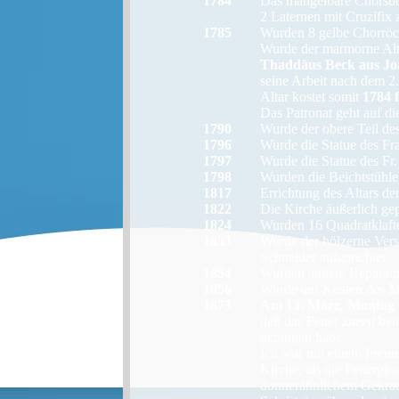
1784
Das mangelbare Chorstie
2 Laternen mit Cruzifix 
1785
Wurden 8 gelbe Chorröcke
Wurde der marmorne Alt
Thaddäus Beck aus Jo
seine Arbeit nach dem 2.
Altar kostet somit
1784 f
Das Patronat geht auf die
1790
Wurde der obere Teil des
1796
Wurde die Statue des Fra
1797
Wurde die Statue des Fr. 
1798
Wurden die Beichtstühle 
1817
Errichtung des Altars der
1822
Die Kirche äußerlich gepu
1824
Wurden 16 Quadratklaft
1833
Wurde der hölzerne Ver
Schneider aufgerichtet.
1854
Wurden äußere Reparat
1856
Wurde auf Kosten des
M
1873
Am 13. März, Montag 
daß das Feuer zuerst be
gefangen habe.
Ich war mit einem Freund
Kirche, als die Feuergl
donnerähnlichem Gekrach 