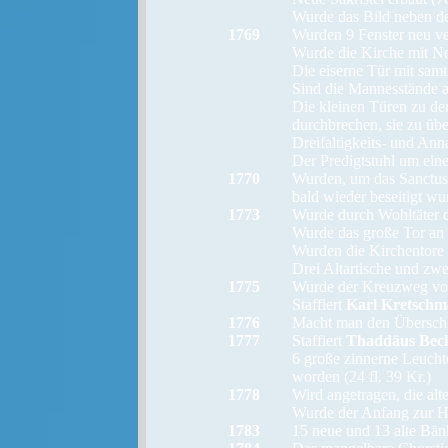
Wurde das Bild neben d
1769
Wurden 9 Fenster neu ver
Wurde die Kirche mit Neu
Die eiserne Tür mit samt
Sind die Mannesstände 
Die kleinen Türen zu de
durchbrechen, sie zu üb
Dreifaltigkeits- und Annaa
Der Predigtstuhl um eine
1770
Wurden, um das Sanctusg
bald wieder beseitigt wu
1773
Wurde durch Wohltäter d
Wurde das große Tor an 
Wurden die Kirchentore 
Drei Altartische und zwei
1775
Wurde der Kreuzweg v
Staffiert
Karl Kretsch
1776
Macht man den Überschla
1777
Staffiert
Thaddäus Bec
6 große zinnerne Leucht
worden (24 fl. 39 Kr.)
1778
Wird angetragen, die alt
Wurde der Anfang zur He
1783
15 neue und 13 alte Bänk