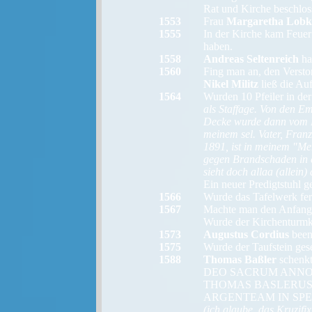
Rat und Kirche beschlos
1553
Frau
Margaretha Lobko
1555
In der Kirche kam Feuer
haben.
1558
Andreas Seltenreich
ha
1560
Fing man an, den Versto
Nikel Militz
ließ die Au
1564
Wurden 10 Pfeiler in der
als Staffage. Von den 
Decke wurde dann vom D
meinem sel. Vater, Franz
1891, ist in meinem "Me
gegen Brandschaden in e
sieht doch allaa (allein
Ein neuer Predigtstuhl g
1566
Wurde das Tafelwerk fer
1567
Machte man den Anfang,
Wurde der Kirchenturmk
1573
Augustus Cordius
beend
1575
Wurde der Taufstein gese
1588
Thomas Baßler
schenkt
DEO SACRUM ANNO
THOMAS BASLERUS 
ARGENTEAM IN SPE
(ich glaube, das Kruzifix