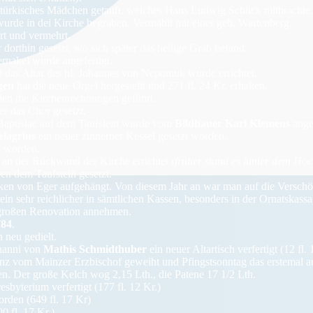
 türkisches Mädchen getauft, welches Hans Ludwig Schlick mitbrachte.
urde in dei Kirche begraben. Vermählt mit einer geb. Wartenberg.
rt und vermehrt.
 dorthin gesetzt, wo sich später das heilige Grab befand.
rnakel wurde angefertigt.
 das Altar des hl. Johannes von Nepomuk wurde errichtet.
gen
hat die neue Orgel hergestellt und 271 fl. 24 Kr. erhalten.
en die Kirchenrechnungen geführt.
r das Chor gesetzt.
 Baptistae auf dem Taufstein wurde vom
Bildhauer Karl Klemens
angef
elagrius
ein neuer zinnerner Kessel gesetzt worden.
t worden.
 an der Rückwand der Kirche errichtet
(früher stand es hinter dem Hoc
en dem Taufstein gesetzt.
en von Eger aufgehängt. Von diesem Jahr an war man auf die Verschö
ein sehr reichlicher in sämtlichen Kassen, besonders in der Ornatskass
 großen Renovation annehmen.
784
.
neu gedielt.
ohanni von
Mathis Schmidthuber
ein neuer Altartisch verfertigt (12 fl. 
z vom Mainzer Erzbischof geweiht und Pfingstsonntag das erstemal au
en. Der große Kelch wog 2,15 Lth., die Patene 17 1/2 Lth.
yterium verfertigt (177 fl. 12 Kr.)
rden (649 fl. 17 Kr)
0 fl. 17 Kr.)