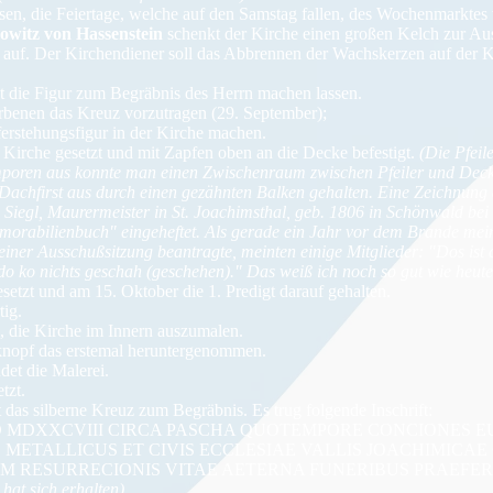
sen, die Feiertage, welche auf den Samstag fallen, des Wochenmarktes
witz von Hassenstein
schenkt der Kirche einen großen Kelch zur Au
 auf. Der Kirchendiener soll das Abbrennen der Wachskerzen auf der
t die Figur zum Begräbnis des Herrn machen lassen.
rbenen das Kreuz vorzutragen (29. September);
ferstehungsfigur in der Kirche machen.
 Kirche gesetzt und mit Zapfen oben an die Decke befestigt.
(Die Pfeil
Emporen aus konnte man einen Zwischenraum zwischen Pfeiler und Dec
achfirst aus durch einen gezähnten Balken gehalten. Eine Zeichnung
 Siegl, Maurermeister in St. Joachimsthal, geb. 1806 in Schönwald bei 
morabilienbuch" eingeheftet. Als gerade ein Jahr vor dem Brande mein
iner Ausschußsitzung beantragte, meinten einige Mitglieder: "Dos ist
) do ko nichts geschah (geschehen)." Das weiß ich noch so gut wie heute
esetzt und am 15. Oktober die 1. Predigt darauf gehalten.
tig.
 die Kirche im Innern auszumalen.
nopf das erstemal heruntergenommen.
et die Malerei.
tzt.
 das silberne Kreuz zum Begräbnis. Es trug folgende Inschrift:
 MDXXCVIII CIRCA PASCHA QUOTEMPORE CONCIONES E
METALLICUS ET CIVIS ECCLESIAE VALLIS JOACHIMICA
M RESURRECIONIS VITAE AETERNA FUNERIBUS PRAEFER
 hat sich erhalten)
.