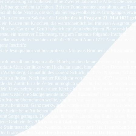
der Gravierung zu schließen, ohne Zweifel italienische Arbeit. Die beid
als Spange gedient zu haben. Bei der Fundamentenausgrabung am Turme
 Schuh hohe Nische, die sich als Seitengewölbe eines Gruftganges erwie
Bau der neuen Sakristei die
Leiche des in Prag am 21. Mai 1621 g
nd ein Kasten mit Knochen, die wahrscheinlich bei früheren Ausgrabun
Nische, Gang und Gruft habe ich auf dem beigelegten Plane ersichtlich
erste, ein massiver Eichensarg, trug am Fußende folgende Inschrift:
llanus civitatis Joachim. obiit die 30 Junii Anno 1772 Anno natus 27.
ene Inschrift:
ietate Jesu quatuor votibus professus Moravus Brunnensis. Missionarius 
 roh bemalt und trugen außer Bibelsprüchen keine weiteren Inschriften
oriani-Altar, der links vom Hochaltar stand, hinunter. Der Deckstein 
on Wartenberg, Gemahlin des Lorenz Schlick, und von Nikolaus Schlick
ehr zu finden. Nach meiner Rückkehr von Prag (Juli 1873) waren berei
e der Zutritt für alle Zeiten unmöglich gemacht. Boten die beiden Grüf
allein Unversehrte aus der alten Kirche hätte man doch statt der Vermau
 aber weder die Stadtgemeinde noch der Baumeister (von dessen Seite s
e Gruftsteine übernehmen wollte, zog man vor, sie zu vermauern und d
ätte zu benützen. Ganz merkwürdig wurde auch mit den alten Grabsteine
ere Steine beim Aufheben in Trümmer gingen, aber auch für die Aufbew
eine Sorge getragen. Die Steine blieben während des Baues in der Kirc
ltene Grabtein des
Albrecht von Globen
war in wenigen Tagen in Trümm
ie Steinmetzarbeiten verwendete. Schließlich zerfiel er. Demselben Schi
Der Grabstein des
Naturforschers und Reisenden Dr. Heinz aus Bre