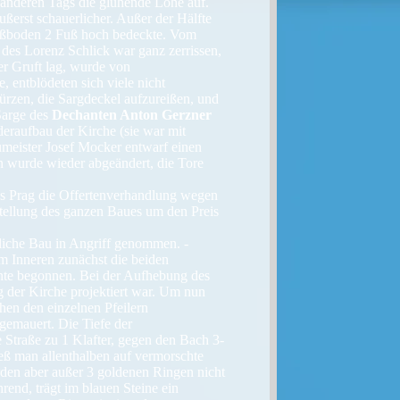
 anderen Tags die glühende Lohe auf.
ßerst schauerlicher. Außer der Hälfte
 Fußboden 2 Fuß hoch bedeckte. Vom
des Lorenz Schlick war ganz zerrissen,
er Gruft lag, wurde von
 entblödeten sich viele nicht
türzen, die Sargdeckel aufzureißen, und
Sarge des
Dechanten Anton Gerzner
eraufbau der Kirche (sie war mit
meister Josef Mocker entwarf einen
an wurde wieder abgeändert, die Tore
s Prag die Offertenverhandlung wegen
tellung des ganzen Baues um den Preis
liche Bau in Angriff genommen. -
 Inneren zunächst die beiden
ente begonnen. Bei der Aufhebung des
 der Kirche projektiert war. Um nun
hen den einzelnen Pfeilern
gemauert. Die Tiefe der
 Straße zu 1 Klafter, gegen den Bach 3-
eß man allenthalben auf vermorschte
rden aber außer 3 goldenen Ringen nicht
end, trägt im blauen Steine ein