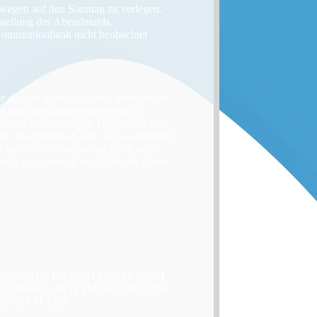
 wegen auf den Sonntag zu verlegen.
steilung des Abendmahls.
 Kommunionbank nicht beobachtet
er dienten nicht als Stütze, sondern nur
ke und den Zapfen bemerken. Die
 dieses merkwürdigen Dachstuhls von
St. Joachimsthal, gest. in Joachimsthal
 Vater die Versicherung der Kirche
 doch nausgeworfenes Gald, die Kerch
.
UNEBRES HABERI COEPERUNT
E CONSECRAVIT HANC CRUCEM
ENDAM 1588.