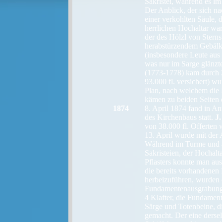
Sakristei, während es i
Der Anblick, der sich na
einer verkohlten Säule, 
herrlichen Hochaltar wa
der des Hölzl von Sterns
herabstürzendem Gebälk g
(insbesondere Leute aus 
was nur im Sarge glänzt
(1773-1778) kam durch 
93.000 fl. versichert) 
Plan, nach welchem die K
kämen zu beiden Seiten 
1874
8. April 1874 fand in A
des Kirchenbaus statt.
J.
von 38.000 fl. Offerten
13. April wurde mit der
Während im Turme und a
Sakristeien, der Hochal
Pflasters konnte man au
die bereits vorhandenen
herbeizuführen, wurden 
Fundamentenausgrabung wa
4 Klafter, die Fundamen
Särge und Totenbeine, di
gemacht. Der eine dersel