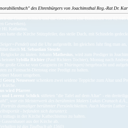
orabilienbuch" des Ehrenbürgers von Joachimsthal Reg.-Rat Dr. Karl 
rch die Grafen Schlick und die Gewerken (die Baukosten von 82.646 fl.
gen Gewerken).
 Hl. Katharina.
hatte die Kirche Stützpfeiler, das steile Dach, mit Schindeln gedeckt,
(Seiger=Pendel)
und die Uhr aufgestellt. Im gleichen Jahr fing man an,
führt durch
M. Sebastian Steude
.
e Betglocke zu läuten. Johann
Mathesius
, wird zum Prediger in Joachim
s
heiratet
Sybilla Richter
(Paul Richters Tochter), Montag nach Andrea
die große Glocke von Gurgstein
(in Thüringen)
hergebracht und aufgeh
ten zu Fastnacht-Dienstag eine Predigt zu halten.
 einer Mauer umgeben.
d
Georg Neusesser
schenken zwei seidene Teppiche zum Altar und Pr
r Kirche.
us wird Pfarrer
.
 und Lorenz Schlick
stifteten "die Tafel auf dem Altar" - ein dreiteil
mahl", war ein Meisterwerk des berühmten Malers Lukas Cranach d.Ä., 
 Porträts damaliger berühmter Persönlichkeiten. Auch Martin Luther 
lbstportät - befanden sich darunter)
;
n mittags in der Kirche Kathechismus zu halten.
e Gassenhauer aus der Kirche ab.
(erhalten ist das Taufbuch ab 1560)