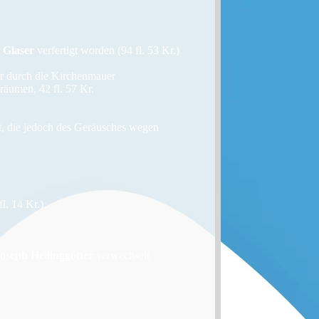
 Glaser
verfertigt worden (94 fl. 53 Kr.)
or durch die Kirchenmauer
räumen, 42 fl. 57 Kr.
t, die jedoch des Geräusches wegen
l. 14 Kr.)
oseph Heilinggötter
verwechselt