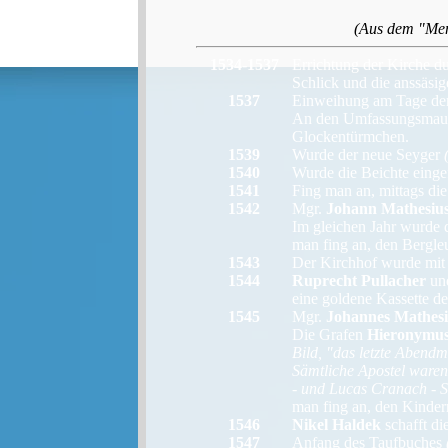
(Aus dem "Mem
1534-1537
Errichtung der Kirche du
Schlick und die anssäsi
1537
Einweihung am Tage der
An den Umfassungsmauern 
Glockentürmchen.
1539
Wurde der neue Seyger
1540
Wurde die Beichte einge
1541
Fing man an, mittags di
1542
Mgr.
Johann Mathesiu
Im gleichen Jahr wurde 
man fing an, den Bergleu
1543
Der Kirchhof wurde mit
1544
Ruprecht Pullacher
un
eine goldene Kassette de
1545
Mgr.
Johannes Mathesi
Die Grafen
Hieronymus
Bild, "das letzte Abend
Sämtliche Apostel waren
- und Lucas Cranach - Se
man fing an, den Kinder
1546
Nikel Haldek
schafft di
1547
Anfang des Taufbuches