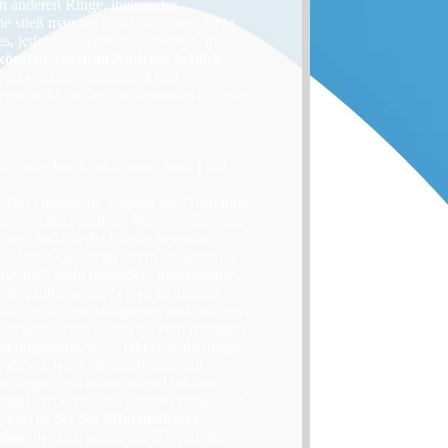
en anderen Ringe, ineinander
 stieß man am 28. April in der Tiefe
s, jedenfalls dasselbe Gewölbe, in
eköpften Joachim Andreas Schlick
gen gefunden, gesammelt und
 gemacht. In der Gruft standen 7 große
in valle Joach. obiit nona Junii 1772
. Der eigentliche Zugang zur Gruft ging
trug zwei unkenntliche Wappen. Von den
, der 1607 in die Kirche begraben
ts beide Grüfte an ihrem Stiegenende
te auch nicht besonders Interessantes,
erung ruhig wieder einen Gruftstein
ich jedoch die Weigerung rechfertigen
en übrigen leeren Raum bis zum Ausgang
n umgegangen. Es läßt sich allerdings
ahrung jener, die noch ganz gut
he liegen und waren allen Unbilden
er zerfallen, da ich selbst zusah, wie
cksal ist der des
Münzmeisters
slau
, der sich gegen das Niveau der