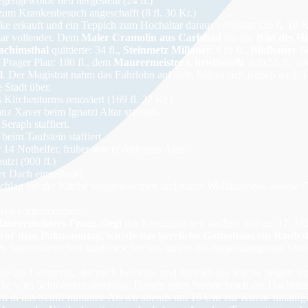
gengewölbe neu hergestellt (24 fl.)
zum Krankenbesuch angeschafft (8 fl. 30 Kr.)
 erkauft und ein Teppich zum Hochaltar daraus verfertigt (26 fl. 10 K
ar vollendet. Dem
Maler Cramolin aus Carlsbad
für das
Bild des H
achimsthal
quittierte: 34 fl.,
Steinmetz Millauer
: 615 fl.,
Bildhauer 
 Prager Plan: 180 fl., dem
Maurermeister Christianelli
: 140,55 fl., 
l
. Der Magistrat nahm das Fuhrlohn auf sich, ließ es sich jedoch nach 
 Stadt über.
 Kirchenturms renoviert (169 fl. 22 Kr.)
nz Xaver beim Ignatzi Altar staffiert.
Seraph staffiert.
beim Taufstein staffiert.
 14 Nothelfer, früher war er Antonius Altar.
tzt (900 fl.)
er Dach eingedeckt.
schlag bei der Kirche weggenommen und durch Wohltäter das eiserne 
uren vorgenommen.
aurermeisters Franz Siegl
der Kreuzaltar neu staffiert und am 17. Mä
vor dem Palmsonntag, wurde das herrliche Gotteshaus ein Raub
im Sanctustürmchen ausgebrochen sei, indem das heraushämgende Stro
e aus Leitmeritz, der mich besuchte und dem ich die Kirche zeigen woll
ocke vom Schloßturm anschlug. Binnen einer Stunde brach der Dachstu
in das Schiff hinunter. Als ich abends um 10 Uhr zur Kirche hinaufgin