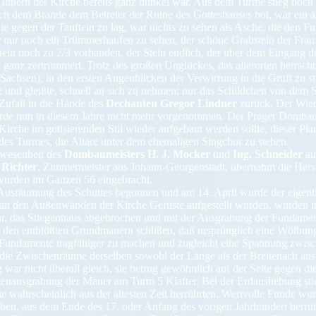
m Innern der Kirche bereits ganz dunkel war. Aus dem Turme stieg noch
ch dem Brande dem Betreter der Ruine des Gotteshauses bot, war ein äu
die gegen der Tauftein zu lag, war nichts zu sehen als Asche, die den
r nur noch ein Trümmerhaufen zu sehen, der schöne Grabstein der Frau 
tein noch zu 2/3 vorhanden, der Stein endlich, der über dem Eingang d
anz zertrümmert. Trotz des großen Unglückes, das allerorten herrschte,
Sachsen), in den ersten Augenblicken der Verwirrung in die Gruft zu s
e und gleißte, schnell an sich zu nehmen; nur das Schildchen von dem 
Zufall in die Hände des
Dechanten Gregor Lindner
zurück. Der Wied
wurde nun in diesem Jahre nicht mehr vorgenommen. Der Prager Dombau
irche im gotisierenden Stil wieder aufgebaut werden sollte, dieser Pl
des Turmes, die Altäre unter dem ehemaligen Singchor zu stehen.
nwesenheit des
Dombaumeisters H. J. Mocker
und
Ing. Schneider
au
 Richter
, Zimmermeister aus Johann-Georgenstadt, übernahm die Hers
 wurden im Ganzen 56 eingebracht.
 Ausräumung des Schuttes begonnen und am 14. April wurde der eigent
n den Außenwänden der Kirche Gerüste aufgestellt wurden, wurden im
tar, das Stiegenhaus abgebrochen und mit der Ausgrabung der Fundam
s den entblößten Grundmauern schlißen, daß ursprünglich eine Wölbung
 Fundamente tragfähiger zu machen und zugleicht eine Spannung zwisc
die Zwischenräume derselben sowohl der Länge als der Breitenach aus
r nicht überall gleich, sie betrug gewöhnlich auf der Seite gegen die
tenausgrabung der Mauer am Turm 5 Klafter. Bei der Erdaushebung sti
e wahrscheinlich aus der ältesten Zeit herrührten. Wertvolle Funde wu
ben, aus dem Ende des 17. oder Anfang des vorigen Jahrhundert herrühr