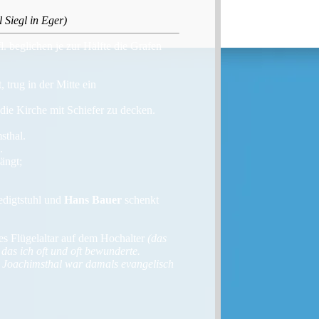
Siegl in Eger)
 beglichen je zur Hälfte die Grafen
 trug in der Mitte ein
 die Kirche mit Schiefer zu decken.
sthal.
.
ängt;
edigtstuhl und
Hans Bauer
schenkt
iges Flügelaltar auf dem Hochalter
(das
das ich oft und oft bewunderte.
- Joachimsthal war damals evangelisch