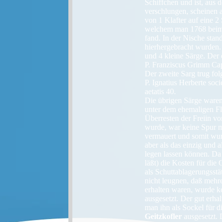
Schiffchen und ist, aus 
verschlungen, scheinen 
von 1 Klafter auf eine 2
welchem man 1768 beim 
fand. In der Nische sta
hierhergebracht wurden. 
und 4 kleine Särge. Der 
P. Franziscus Grimm Cape
Der zweite Sarg trug folg
P. Ignatius Herberte soc
aetatis 40.
Die übrigen Särge waren
unter dem ehemaligen Fl
Überresten der Freiin v
wurde, war keine Spur m
vermauert und somit wurd
aber als das einzig und 
legen lassen können. Da
läßt) die Kosten für di
als Schuttablagerungsst
nicht leugnen, daß mehr
erhalten waren, wurde k
ausgesetzt. Der gut erha
man ihn als Sockel für d
Geitzkofler
ausgesetzt. 