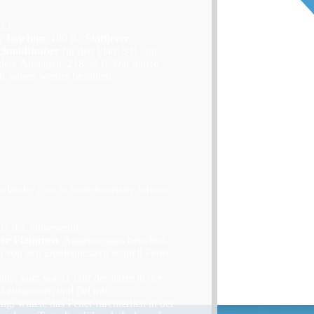
r.)
l. Joachim
: 180 fl.,
Staffierer
Schmidthuber
für den Plan: 8 fl., für
andere Auslagen: 218,04 fl. Der ganze
18 Jahren wieder bezahlen.
Geländer com Schmiedemeister Johann
rz d.J. eingeweiht.
 der Flammen
. Augenzeugen berichtet,
h von den Dohlennestern schnell Feuer
te, kurz vor 11 Uhr der letzte in der
hl zusammen und fiel mit
g, wütete das Feuer fürchterlich in der