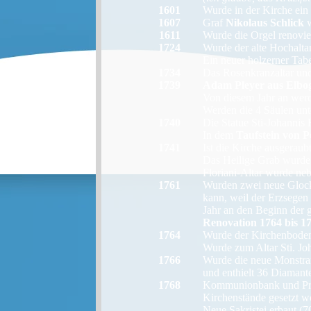
1601
Wurde in der Kirche ein
1607
Graf
Nikolaus Schlick
w
1611
Wurde die Orgel renovie
1724
Wurde der alte Hochaltar
Ein neuer holzerner Tabe
1734
Das Rosenkranzaltar und
1739
Adam Pleyer aus Elbo
Von diesem Jahr an werd
Werden die 4 Säulen unte
1740
Die Statue Sti-Johannis
In dem
Taufstein von P
1741
Ist die Kirche ausgeraub
Das Heilige Grab wurde
Floriani-Altar wurde neb
1761
Wurden zwei neue Glock
kann, weil der Erzsegen 
Jahr an den Beginn der
Renovation 1764 bis 1
1764
Wurde der Kirchenboden 
Wurde zum Altar Sti. J
1766
Wurde die neue Monstran
und enthielt 36 Diamant
1768
Kommunionbank und Presb
Kirchenstände gesetzt wo
Neue Sakristei erbaut (70