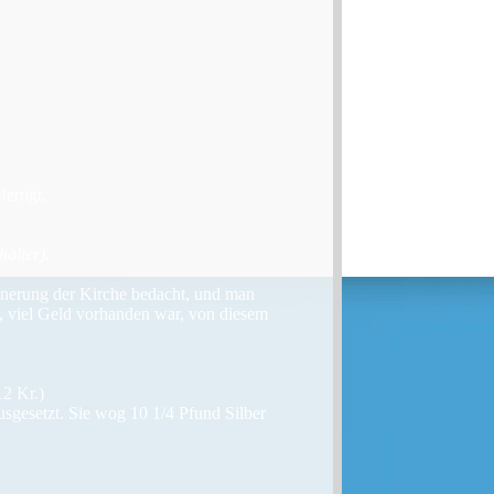
ertigt.
halter)
.
nerung der Kirche bedacht, und man
a, viel Geld vorhanden war, von diesem
12 Kr.)
sgesetzt. Sie wog 10 1/4 Pfund Silber