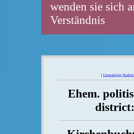
wenden sie sich a
Verständnis
[
Genealogie Sudet
Ehem. politis
district
Kirchenbuchve