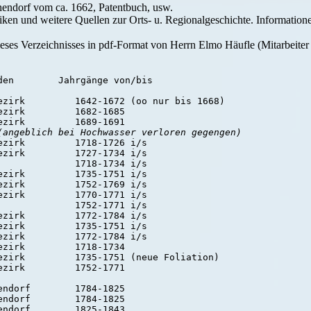
ndorf vom ca. 1662, Patentbuch, usw.
riken und weitere Quellen zur Orts- u. Regionalgeschichte. Information
ieses Verzeichnisses in pdf-Format von Herrn Elmo Häufle (Mitarbeiter
en        Jahrgänge von/bis

ezirk         1642-1672 (oo nur bis 1668)

zirk         1682-1685

zirk         1689-1691

(angeblich bei Hochwasser verloren gegengen)
zirk         1718-1726 i/s

zirk         1727-1734 i/s

             1718-1734 i/s

zirk         1735-1751 i/s

zirk         1752-1769 i/s

zirk         1770-1771 i/s

             1752-1771 i/s

zirk         1772-1784 i/s

zirk         1735-1751 i/s

zirk         1772-1784 i/s

zirk         1718-1734

ezirk         1735-1751 (neue Foliation)

zirk         1752-1771

ndorf        1784-1825

ndorf        1784-1825

ndorf        1825-1843
