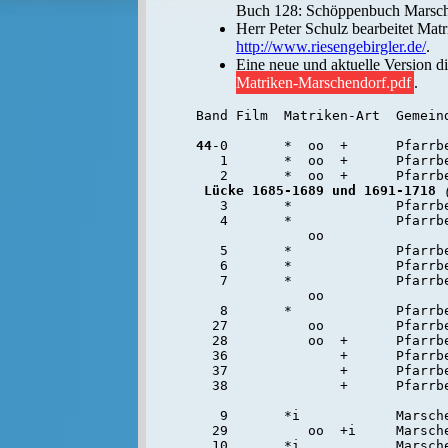
Buch 128: Schöppenbuch Marsche
Herr Peter Schulz bearbeitet Mat
http://www.riesengebirgler.de/
.
Eine neue und aktuelle Version d
Matriken-Marschendorf.pdf
.
Band Film  Matriken-Art  Gemeind
44
-0       *  oo  +      Pfarrb
   1       *  oo  +      Pfarrbe
   2       *  oo  +      Pfarrbe
Lücke 1685-1689 und 1691-1718
   3       *             Pfarrbe
   4       *             Pfarrbe
              oo                
   5       *             Pfarrbe
   6       *             Pfarrbe
   7       *             Pfarrbe
              oo                
   8       *             Pfarrbe
  27          oo         Pfarrbe
  28          oo  +      Pfarrbe
  36              +      Pfarrbe
  37              +      Pfarrb
  38              +      Pfarrbe
   9       *i            Marsche
  29          oo  +i     Marsche
  10       *i            Marsche