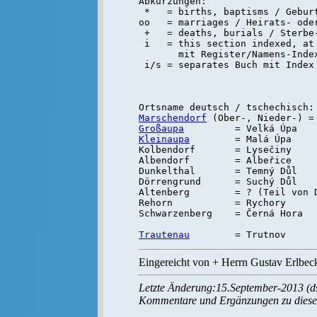
Abkürzungen:

 *   = births, baptisms / Geburt
oo   = marriages / Heirats- oder
 +   = deaths, burials / Sterbe-
 i   = this section indexed, at 
       mit Register/Namens-Inde
Marschendorf
Großaupa
Kleinaupa
        = Malá Úpa

Kolbendorf       = Lysečiny

Albendorf        = Albeřice

Dunkelthal       = Temný Důl

Dörrengrund      = Suchý Důl

Altenberg        = ? (Teil von D
Rehorn           = Rychory

Schwarzenberg    = Černá Hora

Trautenau
Eingereicht von + Herrn Gustav Erlbec
Letzte Änderung:15.September-2013 (d
Kommentare und Ergänzungen zu diese