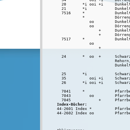
  20       *i ooi +i     Dunkel
  21       *i            Dunkelt
  7516     *             Dunkelt
           *             Dörreng
              oo         Dunkelt
              oo         Dörreng
                  +      Dunkelt
                  +      Dörreng
  7517     *             Dunkelt
              oo                
                  +             
  24       *  oo  +      Schwarz
                         Rehorn,
                         Dunkelt
  25       *i            Schwarz
  35          ooi +i     Schwarz
  26       *i ooi +i     Schwarz
  7041     *             Pfarrb
  7043        oo         Pfarrb
Index-Bücher:

44-2601 Index *          Pfarrb