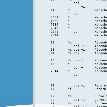
              ooi               
                  +i            
  11       *             Marsche
              oo  +            
  4659     *             Marsche
  4660     *             Marsche
  7039     *             Marsche
  7040     *             Marsche
  7042        oo         Marsche
  7044            +      Marsche
  12       *i            Albendo
  30          ooi +i     Albendo
  13       *i ooi +i     Albendo
  14       *i ooi +i     Albendo
  16       *i ooi +i     Kolbend
  15       *             Kolbend
              oo  +      Kolbend
  7514     *             Kolbend
              oo                
                  +             
  31          ooi +i     Rehorn 
  17       *i            Rehorn 
  19       *i            Dunkelt
  33          ooi +i     Dunkelt
  22       *i            Dörreng
  34          ooi +i     Dörreng