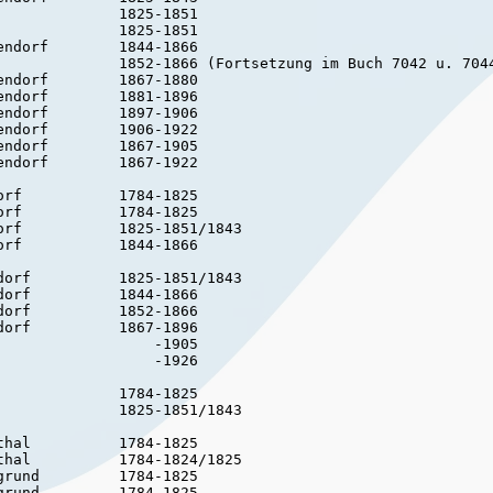
             1825-1851

             1825-1851

ndorf        1844-1866

              1852-1866 (Fortsetzung im Buch 7042 u. 7044
ndorf        1867-1880

ndorf        1881-1896

ndorf        1897-1906

ndorf        1906-1922

ndorf        1867-1905

ndorf        1867-1922

rf           1784-1825

rf           1784-1825

rf           1825-1851/1843

rf           1844-1866

orf          1825-1851/1843

orf          1844-1866

orf          1852-1866

orf          1867-1896

                 -1905

                 -1926

             1784-1825

             1825-1851/1843

hal          1784-1825

hal          1784-1824/1825

rund         1784-1825

rund         1784-1825
