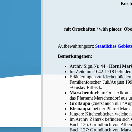
Kirch
mit Ortschaften / with places: O
Aufbewahrungsort:
Staatliches Gebie
Bemerkungenen
:
Archiv Sign.Nr.
44 - Horní Mar
Im Zeitraum 1642-1718 befinden 
Erläuterungen zu Kirchenbüchern 
Familienforscher, Juli/August 1
+Gustav Erlbeck.
Marschendorf
: im Ortslexikon i
das Pfarramt Marschendorf aus u
Großaupa
(zuerst auch nur "Aup
Kleinaupa
: bei der Pfarrei Mars
Jüngere Kirchenbücher, welche n
Im Archiv Zámrsk befinden sich w
Buch 126: Grundbuch von Alben
Buch 127: Grundbuch von Marsc