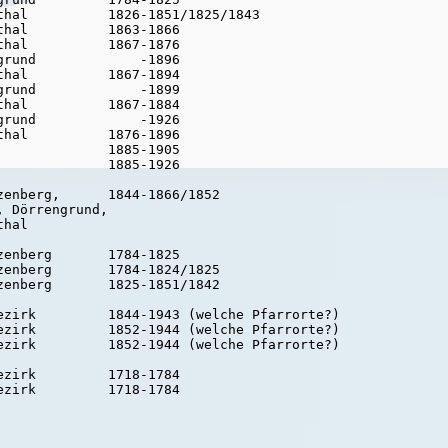
thal          1826-1851/1825/1843

hal          1863-1866

hal          1867-1876

rund             -1896

hal          1867-1894

rund             -1899

hal          1867-1884

rund             -1926

hal          1876-1896

             1885-1905

             1885-1926

enberg,      1844-1866/1852

 Dörrengrund,

hal

enberg       1784-1825

enberg       1784-1824/1825

enberg       1825-1851/1842

ezirk         1844-1943 (welche Pfarrorte?)

ezirk         1852-1944 (welche Pfarrorte?)

ezirk         1718-1784
