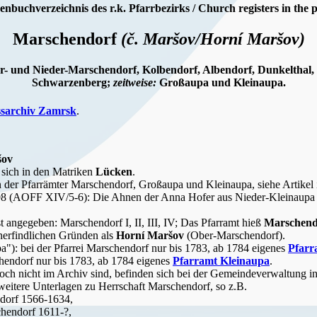
enbuchverzeichnis des r.k. Pfarrbezirks / Church registers in the p
Marschendorf
(č. Maršov/Horní Maršov)
ber- und Nieder-Marschendorf, Kolbendorf, Albendorf, Dunkelthal
Schwarzenberg;
zeitweise:
Großaupa und Kleinaupa.
tssarchiv Zamrsk
.
šov
sich in den Matriken
Lücken
.
der Pfarrämter Marschendorf, Großaupa und Kleinaupa, siehe Artikel in
998 (AOFF XIV/5-6): Die Ahnen der Anna Hofer aus Nieder-Kleinaupa 
st angegeben: Marschendorf I, II, III, IV; Das Pfarramt hieß
Marschend
nerfindlichen Gründen als
Horní Maršov
(Ober-Marschendorf).
a"): bei der Pfarrei Marschendorf nur bis 1783, ab 1784 eigenes
Pfarr
chendorf nur bis 1783, ab 1784 eigenes
Pfarramt Kleinaupa
.
och nicht im Archiv sind, befinden sich bei der Gemeindeverwaltung 
eitere Unterlagen zu Herrschaft Marschendorf, so z.B.
dorf 1566-1634,
hendorf 1611-?,