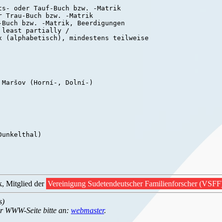
s- oder Tauf-Buch bzw. -Matrik

 Trau-Buch bzw. -Matrik

Buch bzw. -Matrik, Beerdigungen

least partially /

x (alphabetisch), mindestens teilweise

unkelthal)

k, Mitglied der
Vereinigung Sudetendeutscher Familienforscher (VSFF
s)
r WWW-Seite bitte an:
webmaster
.