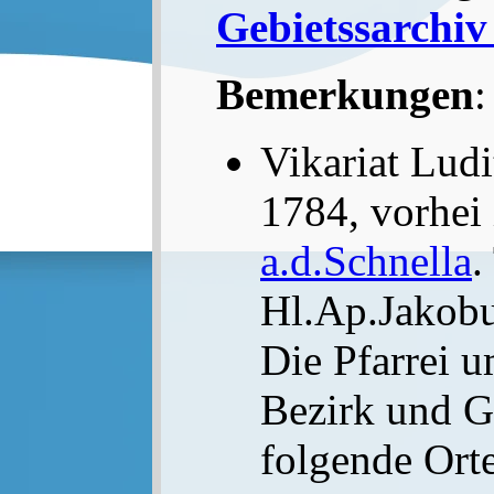
Gebietssarchiv
Bemerkungen
:
Vikariat Ludi
1784, vorhei
a.d.Schnella
.
Hl.Ap.Jakobu
Die Pfarrei 
Bezirk und G
folgende Ort