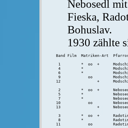
Nebosedl mit
Fieska, Radot
Bohuslav.
1930 zählte s
Band Film  Matriken-Art  Pfarror
 1         *  oo  +      Modschi
 4         *             Modschi
 6         *             Modschi
 9            oo         Modschi
12                +      Modschi
 2         *  oo  +      Nebosed
 5         *             Nebosed
 7         *             Nebosed
10            oo         Nebosed
13                +      Nebosed
 3         *  oo  +      Radotin
 8         *             Radotin