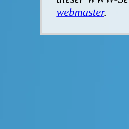
webmaster
.