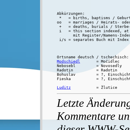
Abkürzungen:

 *   = births, baptisms / Geburt
oo   = marriages / Heirats- oder
 +   = deaths, burials / Sterbe-
 i   = this section indexed, at 
       mit Register/Namens-Inde
Modschiedl
       = Močidlec

Nebosebl         = Novosedly

Radotin          = Radotin

Bohuslav         = ?, Einschicht
Fieska           = ?, Einschicht
Luditz
Letzte Änderun
Kommentare un
dieser WWW-Seit