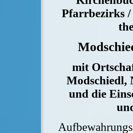
Pfarrbezirks /
th
Modschie
mit Ortschaf
Modschiedl, 
und die Eins
und
Aufbewahrungs