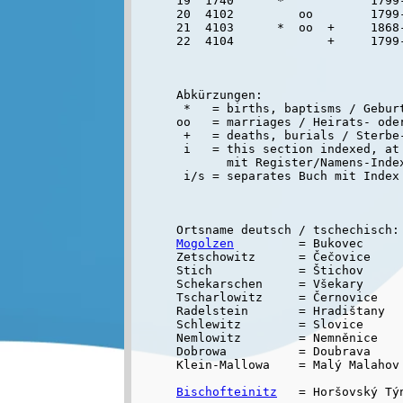
19  1740      *            1799-
20  4102         oo        1799-
21  4103      *  oo  +     1868-
Abkürzungen:

 *   = births, baptisms / Geburt
oo   = marriages / Heirats- oder
 +   = deaths, burials / Sterbe-
 i   = this section indexed, at 
       mit Register/Namens-Inde
Mogolzen
         = Bukovec

Zetschowitz      = Čečovice

Stich            = Štichov

Schekarschen     = Všekary

Tscharlowitz     = Černovice

Radelstein       = Hradištany

Schlewitz        = Slovice

Nemlowitz        = Nemněnice

Dobrowa          = Doubrava

Klein-Mallowa    = Malý Malahov

Bischofteinitz