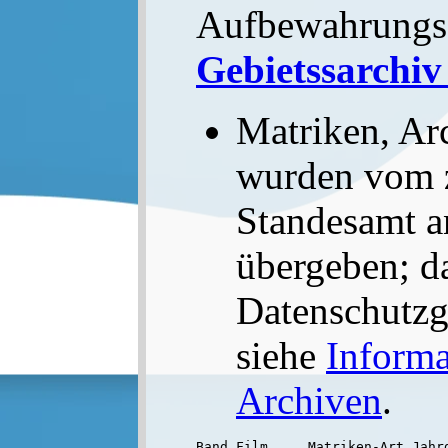
Aufbewahrungs
Gebietssarchiv
Matriken, Ar
wurden vom 
Standesamt a
übergeben; d
Datenschutzge
siehe
Informa
Archiven
.
Band Film     Matriken-Art Jahrg