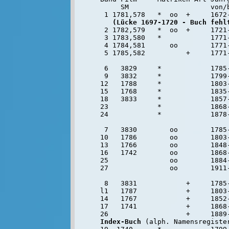
     SM                    von/b
 1 1781,578   *  oo  +     1672-
(Lücke 1697-1720 - Buch fehl
 2 1782,579   *  oo  +     1721-
 3 1783,580   *            1771-
 4 1784,581      oo        1771-
 5 1785,582          +     1771-
 6   3829     *            1785-
 9   3832     *            1799-
12   1788     *            1803-
15   1768     *            1835-
18   3833     *            1857-
23            *            1868
24            *            1878
 7   3830        oo        1785-
10   1786        oo        1803-
13   1766        oo        1848-
16   1742        oo        1868
25               oo        1884
27               oo        1911
 8   3831            +     1785-
l1   1787            +     1803-
14   1767            +     1852-
17   1741            +     1868
26                   +     1889
Index-Buch
 (alph. Namensregister