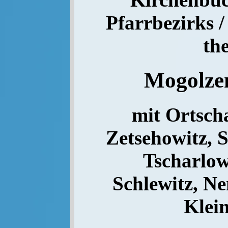
Pfarrbezirks /
th
Mogolz
mit Ortsch
Zetsehowitz, S
Tscharlow
Schlewitz, N
Klei