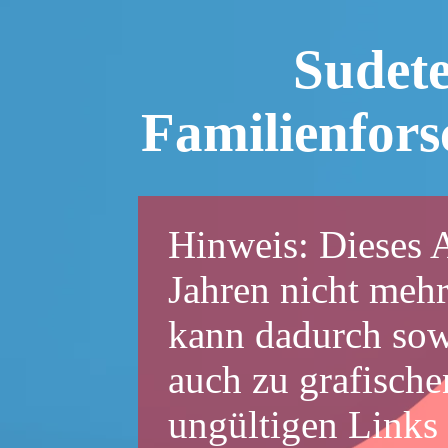
Sudet
Familienfor
Hinweis: Dieses A
Jahren nicht mehr
kann dadurch sowo
auch zu grafische
ungültigen Links