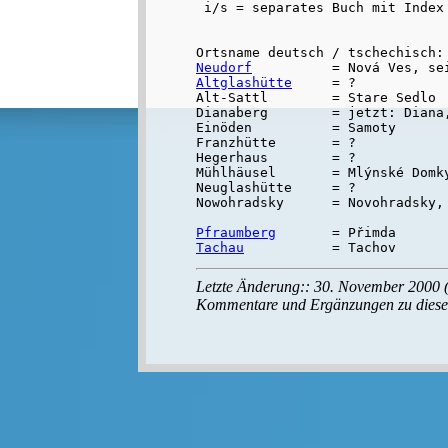
Neudorf
Altglashütte
     = ?

Alt-Sattl        = Stare Sedlo

Dianaberg        = jetzt: Diana
Einöden          = Samoty

Franzhütte       = ?

Hegerhaus        = ?

Mühlhäusel       = Mlýnské Domky
Neuglashütte     = ?

Nowohradsky      = Novohradsky, 
Pfraumberg
Tachau
Letzte Änderung:: 30. November 2000 (
Kommentare und Ergänzungen zu diese