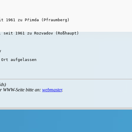
, seit 1961 zu Rozvadov (Roßhaupt)



Ort aufgelassen

ds)
r WWW-Seite bitte an:
webmaster
.