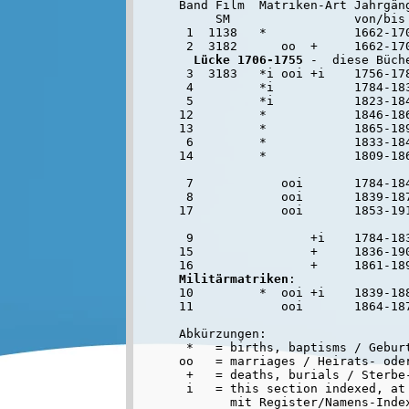
Band Film  Matriken-Art Jahrgäng
     SM                 von/bis

 1  1138   *            1662-170
 2  3182      oo  +     1662-170
Lücke 1706-1755
 -  diese Büch
 3  3183   *i ooi +i    1756-17
 4         *i           1784-18
 5         *i           1823-184
12         *            1846-186
13         *            1865-189
 6         *            1833-184
14         *            1809-186
 7            ooi       1784-18
 8            ooi       1839-18
17            ooi       1853-191
 9                +i    1784-18
15                +     1836-190
Militärmatriken
:

10         *  ooi +i    1839-188
Abkürzungen:

 *   = births, baptisms / Geburt
oo   = marriages / Heirats- oder
 +   = deaths, burials / Sterbe-
 i   = this section indexed, at 
       mit Register/Namens-Inde