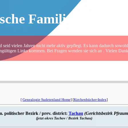
sche Familienforsche
 seid vielen Jahren nicht mehr aktiv gepflegt. Es kann dadurch sowohl 
ungültigen Links kommen. Bei Fragen wenden sie sich an . Vielen Dank 
[
Genealogie Sudetenland Home
] [
Kirchenbücher-Index
]
 politischer Bezirk / prev. district:
Tachau
(Gerichtsbezirk Pfraum
(jetzt okres Tachov / Bezirk Tachau)