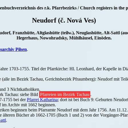
enbuchverzeichnis des r.k. Pfarrbezirks / Church registers in the p
Neudorf (č. Nová Ves)
udorf, Franzhütte, Altglashütte (teilw.), Neuglashütte, Alt-Sattl (au
Hegerhaus, Nowohradsky, Mühlhäusel, Einöden.
ssarchiv Pilsen
.
Jahre 1703-1755. Titel der Pfarrkirche: Hl. Leonhard, der Kapelle in D
te (alle im Bezirk Tachau, Gerichtsbezirk Pfraumberg): Neudorf mit Tei
und 3 Nichtkatholiken.
rk Tachau: siehe Bild
Pfarreien im Bezirk Tachau
.
7-1755 bei der
Pfarrei Katharina
; dort ist bei Buch 9: Geburten Neudo
f im Archiv mit 1662 beginnen.
riken beginnen beim Pfarramte Neudorf mit dem Jahr 1756. Am 11.12.1
die älteren Bücher ab 1662-1705 (Buch 1 und 2) von der Vorgänger-Pfa
attl
.