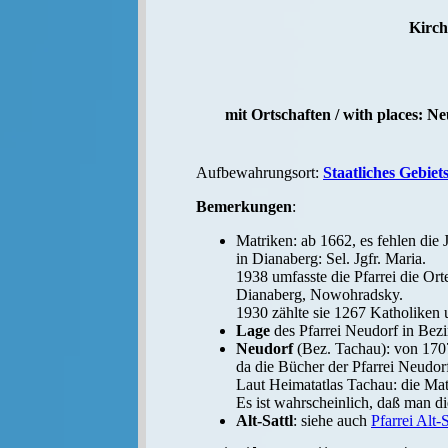
Kirch
mit Ortschaften / with places: Ne
Aufbewahrungsort:
Staatliches Gebiet
Bemerkungen
:
Matriken: ab 1662, es fehlen die 
in Dianaberg: Sel. Jgfr. Maria.
1938 umfasste die Pfarrei die Or
Dianaberg, Nowohradsky.
1930 zählte sie 1267 Katholiken 
Lage
des Pfarrei Neudorf in Bezi
Neudorf
(Bez. Tachau): von 170
da die Bücher der Pfarrei Neudor
Laut Heimatatlas Tachau: die Mat
Es ist wahrscheinlich, daß man 
Alt-Sattl
: siehe auch
Pfarrei Alt-S