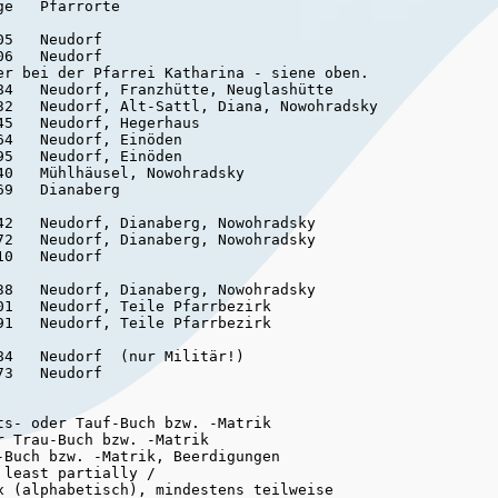
e   Pfarrorte

5   Neudorf

6   Neudorf

er bei der Pfarrei Katharina - siene oben.

84   Neudorf, Franzhütte, Neuglashütte

32   Neudorf, Alt-Sattl, Diana, Nowohradsky

5   Neudorf, Hegerhaus

4   Neudorf, Einöden

5   Neudorf, Einöden

0   Mühlhäusel, Nowohradsky

9   Dianaberg

42   Neudorf, Dianaberg, Nowohradsky

72   Neudorf, Dianaberg, Nowohradsky

0   Neudorf

38   Neudorf, Dianaberg, Nowohradsky

1   Neudorf, Teile Pfarrbezirk

4   Neudorf  (nur Militär!)

s- oder Tauf-Buch bzw. -Matrik

 Trau-Buch bzw. -Matrik

Buch bzw. -Matrik, Beerdigungen

least partially /

x (alphabetisch), mindestens teilweise
