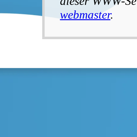
dieser WWW-Seit
webmaster
.