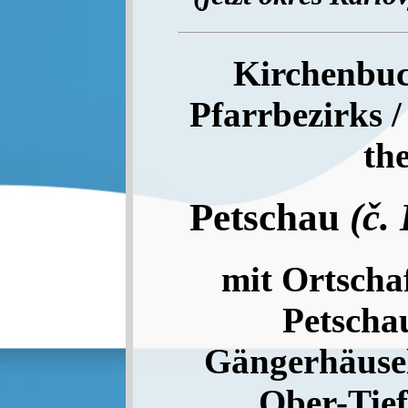
Kirchenbuc
Pfarrbezirks /
th
Petschau
(č.
mit Ortschaf
Petscha
Gängerhäusel
Ober-Tief