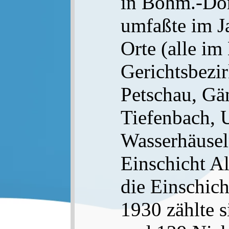
in Böhm.-Dom
umfaßte im J
Orte (alle im
Gerichtsbezir
Petschau, Gä
Tiefenbach, 
Wasserhäusel
Einschicht A
die Einschic
1930 zählte 