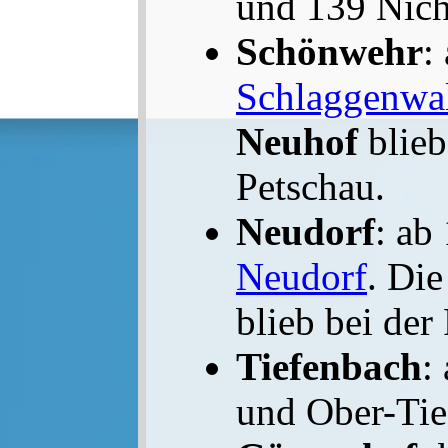
und 139 Nich
Schönwehr
:
Schlaggenwa
Neuhof
blieb
Petschau.
Neudorf
: ab
Neudorf
. Di
blieb bei der
Tiefenbach
:
und Ober-Tie