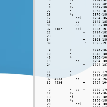
 6          *i          1794-182
 7          *           1829-184
 8          *i          1847-186
27          *           1863-187
28          *i          1876-189
17             ooi      1794-184
18             oo       1842-185
31             oo       1856-188
37  4187       ooi      1885-19
22                 +    1794-183
23                 +    1837-186
34                 +    1868-18
39                 +i   1896-19
 9          *           1794-184
10          *           1848-186
40          *           1866-19
19             oo       1794-188
24                 +    1794-187
11          *           1789-179
29          *           1794-189
32  4533       oo       1794-19
35  4534           +    1794-19
 2          *  oo  +    1789-179
12          *i          1794-184
13          *i          1840-185
30          *i          1856-189
20             ooi      1794-186