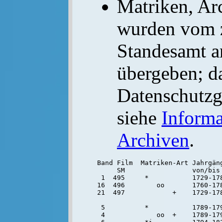
Matriken, Ar
wurden vom 
Standesamt a
übergeben; d
Datenschutzge
siehe
Informa
Archiven
.
Band Film  Matriken-Art Jahrgäng
     SM                 von/bis

 1  495     *           1729-178
16  496        oo       1760-178
21  497            +    1729-178
 5          *           1789-179
 4             oo  +    1789-179