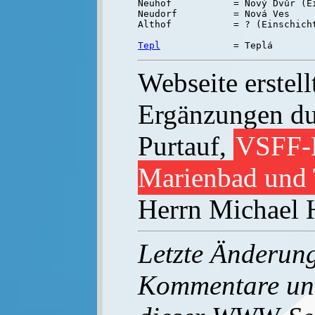
Neuhof           = Nový Dvůr (Ei
Neudorf          = Nová Ves

Althof           = ? (Einschicht
Tepl
Webseite erstell
Ergänzungen du
Purtauf,
VSFF-B
Marienbad und 
Herrn Michael 
Letzte Änderung
Kommentare un