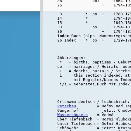
38             ooi      1864-19
25                 +    1794-185
 3          *  oo  +    1789-179
14          *           1794-184
15          *           1849-186
33             oo       1794-18
36                 +    1794-18
Index-Buch
 (alph. Namensregiste
Abkürzungen:

 *   = births, baptisms / Geburt
oo   = marriages / Heirats- oder
 +   = deaths, burials / Sterbe-
 i   = this section indexed, at 
       mit Register/Namens-Inde
Petschau
         = Bečov nad Tep
Wasserhäuseln
    = Vodná

Ober Tiefenbach  = Horní Hluboká
Unter Tiefenbach = Dolní Hluboká
Schönwehr        = jetzt: Krasný