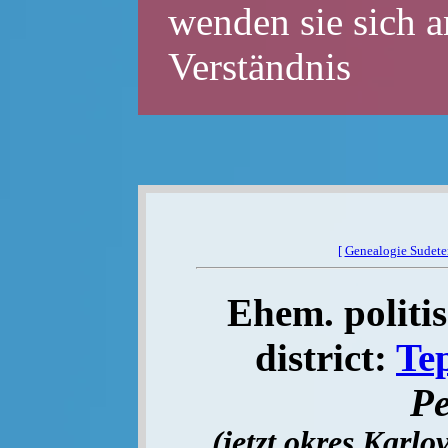
wenden sie sich a
Verständnis
[
Genealogie Sudet
Ehem. politis
district:
Te
Pe
(jetzt okres Karlo