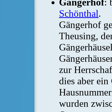
Gängerhof
:
Schönthal
.
Gängerhof ge
Theusing, der
Gängerhäuse
Gängerhäuser
zur Herrschaf
dies aber ein 
Hausnummeri
wurden zwisc