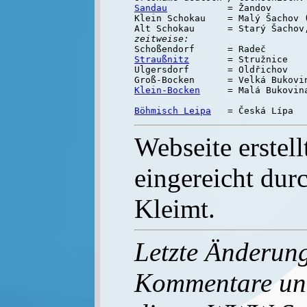
Sandau
           = Žandov

Klein Schokau    = Malý Šachov (
zeitweise:
Straußnitz
       = Stružnice

Ulgersdorf       = Oldřichov

Klein-Bocken
     = Malá Bukovin
Böhmisch Leipa
Webseite erstell
eingereicht dur
Kleimt.
Letzte Änderun
Kommentare un