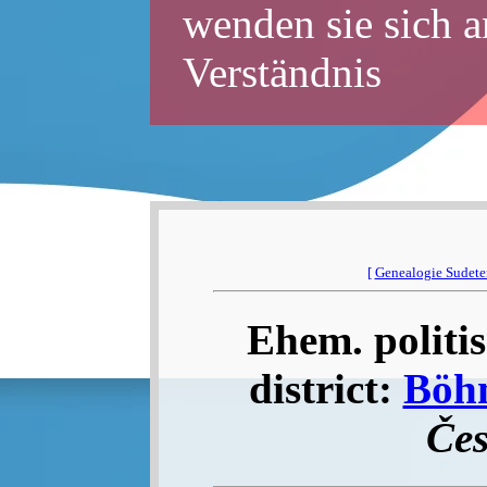
wenden sie sich a
Verständnis
[
Genealogie Sudet
Ehem. politis
district:
Böhm
Čes