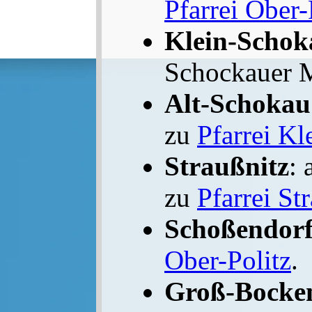
Pfarrei Ober-
Klein-Schok
Schockauer 
Alt-Schokau
zu
Pfarrei K
Straußnitz
: 
zu
Pfarrei St
Schoßendor
Ober-Politz
.
Groß-Bocke