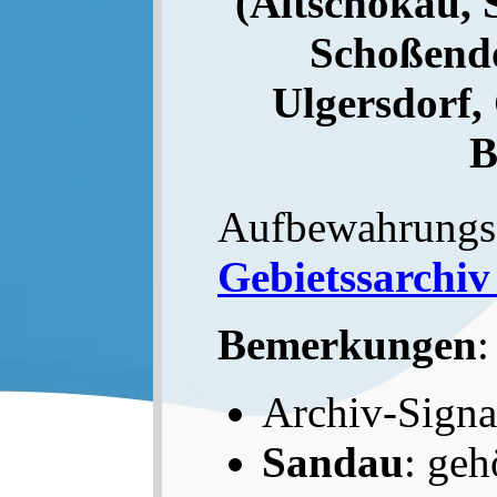
(Altschokau,
Schoßendo
Ulgersdorf,
B
Aufbewahrungs
Gebietssarchiv
Bemerkungen
:
Archiv-Sign
Sandau
: geh