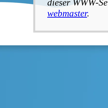
dieser WWW-Seit
webmaster
.