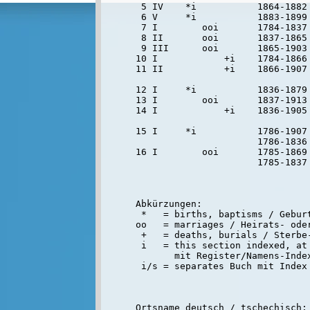
 5 IV    *i           1864-1882 
 6 V     *i           1883-1899 
 7 I        ooi       1784-1837 
 8 II       ooi       1837-1865 
 9 III      ooi       1865-1903 
10 I            +i    1784-1866 
11 II           +i    1866-1907 
12 I     *i           1836-1879 
13 I        ooi       1837-1913 
14 I            +i    1836-1905 
15 I     *i           1786-1907 
                      1786-1836 
16 I        ooi       1785-1869 
Abkürzungen:

 *   = births, baptisms / Geburt
oo   = marriages / Heirats- oder
 +   = deaths, burials / Sterbe-
 i   = this section indexed, at 
       mit Register/Namens-Inde