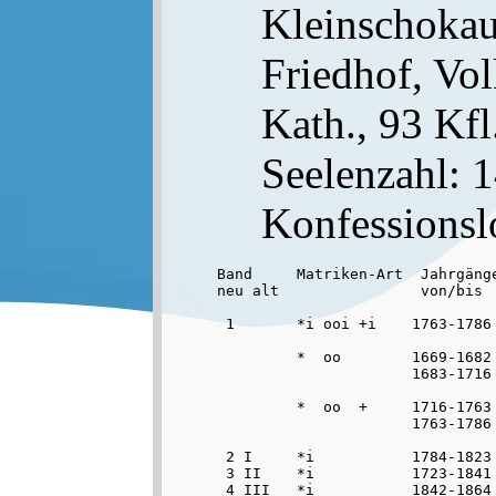
Kleinschokau 
Friedhof, Vol
Kath., 93 Kfl.
Seelenzahl: 
Konfessionsl
Band     Matriken-Art  Jahrgänge
neu alt                von/bis

 1       *i ooi +i    1763-1786
                               
         *  oo        1669-1682 
                      1683-1716
                                
         *  oo  +     1716-1763 
                      1763-1786

 2 I     *i           1784-1823 
 3 II    *i           1723-1841 
 4 III   *i           1842-1864 