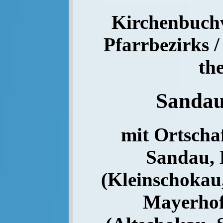
Kirchenbuchve
Pfarrbezirks /
th
Sanda
mit Ortschaf
Sandau, 
(Kleinschokau
Mayerhof