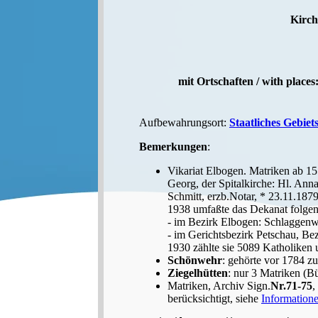
Kirch
mit Ortschaften / with place
Aufbewahrungsort:
Staatliches Gebiet
Bemerkungen
:
Vikariat Elbogen. Matriken ab 1
Georg, der Spitalkirche: Hl. Ann
Schmitt, erzb.Notar, * 23.11.1879
1938 umfaßte das Dekanat folgen
- im Bezirk Elbogen: Schlaggenwa
- im Gerichtsbezirk Petschau, Be
1930 zählte sie 5089 Katholiken 
Schönwehr
: gehörte vor 1784 z
Ziegelhütten
: nur 3 Matriken (B
Matriken, Archiv Sign.
Nr.71-75
,
berücksichtigt, siehe
Information