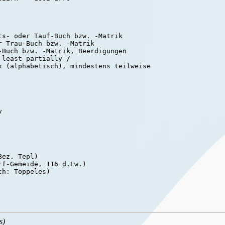
s- oder Tauf-Buch bzw. -Matrik

 Trau-Buch bzw. -Matrik

Buch bzw. -Matrik, Beerdigungen

least partially /

x (alphabetisch), mindestens teilweise



ez. Tepl)

f-Gemeide, 116 d.Ew.)

h: Töppeles)

s)