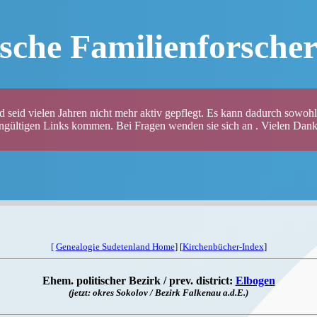
sche Familienforsche
 seid vielen Jahren nicht mehr aktiv gepflegt. Es kann dadurch sowohl 
ungültigen Links kommen. Bei Fragen wenden sie sich an . Vielen Dank 
[
Genealogie Sudetenland Home
] [
Kirchenbücher-Index
]
Ehem. politischer Bezirk / prev. district:
Elbogen
(jetzt: okres Sokolov / Bezirk Falkenau a.d.E.)