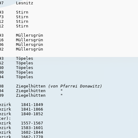
7     Lesnitz

3     Stirn

3     Stirn

2     Stirn

2     Stirn

3     Müllersgrün

6     Müllersgrün

6     Müllersgrün

2     Müllersgrün

3     Töpeles

2     Töpeles

0     Töpeles

0     Töpeles

4     Töpeles

08     Ziegelhütten 
(von Pfarrei Donawitz)
4     Ziegelhütten      "

zirk    1841-1849

zirk    1841-1866

er):

zirk    1557-1567

zirk    1583-1601

zirk    1602-1844
