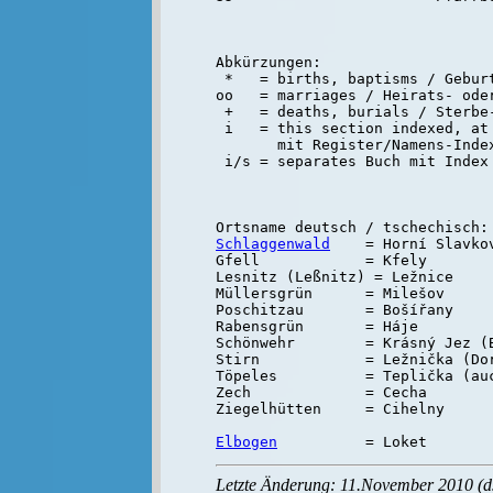
Abkürzungen:

 *   = births, baptisms / Geburt
oo   = marriages / Heirats- oder
 +   = deaths, burials / Sterbe-
 i   = this section indexed, at 
       mit Register/Namens-Inde
Schlaggenwald
    = Horní Slavkov
Gfell            = Kfely

Lesnitz (Leßnitz) = Ležnice

Müllersgrün      = Milešov

Poschitzau       = Bošířany

Rabensgrün       = Háje

Schönwehr        = Krásný Jez (B
Stirn            = Ležnička (Dor
Töpeles          = Teplička (auc
Zech             = Cecha

Ziegelhütten     = Cihelny

Elbogen
Letzte Änderung: 11.November 2010 (d