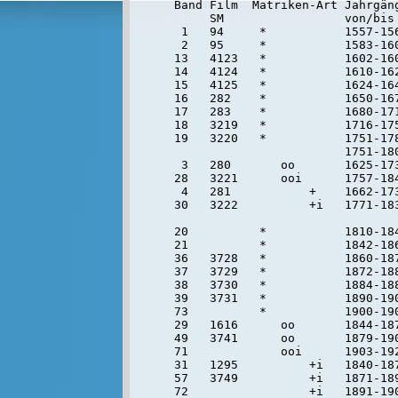
Band Film  Matriken-Art Jahrgäng
     SM                 von/bis

 1   94     *           1557-156
 2   95     *           1583-160
13   4123   *           1602-160
14   4124   *           1610-162
15   4125   *           1624-164
16   282    *           1650-167
17   283    *           1680-171
18   3219   *           1716-175
19   3220   *           1751-178
                        1751-180
 3   280       oo       1625-173
28   3221      ooi      1757-184
 4   281           +    1662-173
30   3222          +i   1771-183
20          *           1810-18
21          *           1842-186
36   3728   *           1860-187
37   3729   *           1872-188
38   3730   *           1884-188
39   3731   *           1890-190
73          *           1900-19
29   1616      oo       1844-18
49   3741      oo       1879-190
71             ooi      1903-19
31   1295          +i   1840-187
57   3749          +i   1871-189
72                 +i   1891-19