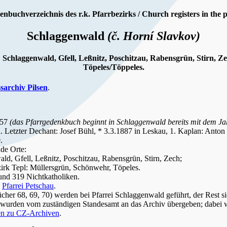
enbuchverzeichnis des r.k. Pfarrbezirks / Church registers in the p
Schlaggenwald
(č. Horní Slavkov)
s: Schlaggenwald, Gfell, Leßnitz, Poschitzau, Rabensgrün, Stirn, 
Töpeles/Töppeles.
ssarchiv Pilsen
.
557
(das Pfarrgedenkbuch beginnt in Schlaggenwald bereits mit dem Ja
a. Letzter Dechant: Josef Bühl, * 3.3.1887 in Leskau, 1. Kaplan: Anton
.
de Orte:
ld, Gfell, Leßnitz, Poschitzau, Rabensgrün, Stirn, Zech;
zirk Tepl: Müllersgrün, Schönwehr, Töpeles.
und 319 Nichtkatholiken.
u
Pfarrei Petschau
.
ücher 68, 69, 70) werden bei Pfarrei Schlaggenwald geführt, der Rest s
 wurden vom zuständigen Standesamt an das Archiv übergeben; dabei 
en zu CZ-Archiven
.