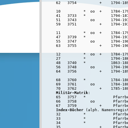
62   3754          +    1794-189
10          *  oo  +    1784-179
41   3733   *           1794-187
51   3743      oo       1794-191
59   3751          +    1794-191
11          *  oo  +    1784-179
47   3739   *           1794-191
55   3747      oo       1794-190
63   3755          +    1794-190
12          *  oo  +    1784-179
27          *           1794-186
48   3740   *           1863-188
56   3748      oo       1794-190
64   3756          +    1794-189
68   3760   *           1784-18
69   3761      oo       1784-180
Militär-Matrik
:

65   3757   *            Pfarrbe
66   3758      oo        Pfarrbe
Index-Bücher
 (alph. Namensregist
32          *            Pfarrbe
33          *            Pfarrbe
34          *            Pfarrbe