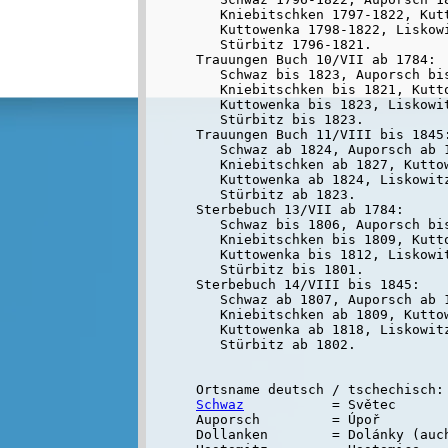
   Kniebitschken 1797-1822, Kut
   Kuttowenka 1798-1822, Liskow
   Stürbitz 1796-1821.

Trauungen Buch 10/VII ab 1784:

   Schwaz bis 1823, Auporsch bis
   Kniebitschken bis 1821, Kutt
   Kuttowenka bis 1823, Liskowit
   Stürbitz bis 1823.

Trauungen Buch 11/VIII bis 1845:
   Schwaz ab 1824, Auporsch ab 1
   Kniebitschken ab 1827, Kuttow
   Kuttowenka ab 1824, Liskowitz
   Stürbitz ab 1823.

Sterbebuch 13/VII ab 1784:

   Schwaz bis 1806, Auporsch bis
   Kniebitschken bis 1809, Kutt
   Kuttowenka bis 1812, Liskowit
   Stürbitz bis 1801.

Sterbebuch 14/VIII bis 1845:

   Schwaz ab 1807, Auporsch ab 1
   Kniebitschken ab 1809, Kuttow
   Kuttowenka ab 1818, Liskowitz
Schwaz
           = Světec

Auporsch         = Úpoř

Dollanken        = Dolánky (auch