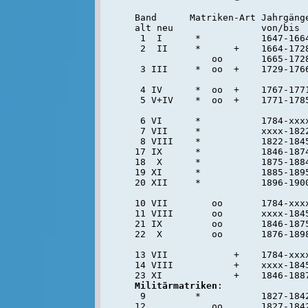
Band      Matriken-Art Jahrgänge
alt neu                von/bis

 1  I      *           1647-1664
 2  II     *      +    1664-1728
              oo       1665-1728
 3 III     *  oo  +    1729-176
                               
 4 IV      *  oo  +    1767-1771
 5 V+IV    *  oo  +    1771-1785
 6 VI      *           1784-xxx
 7 VII     *           xxxx-182
 8 VIII    *           1822-1845
17 IX      *           1846-1874
18  X      *           1875-1884
19 XI      *           1885-1895
20 XII     *           1896-1900
10 VII        oo       1784-xxx
11 VIII       oo       xxxx-184
21 IX         oo       1846-1875
22  X         oo       1876-1898
13 VII            +    1784-xxx
14 VIII           +    xxxx-184
Militärmatriken
:

 9         *           1827-1842
12            oo       1827-1842