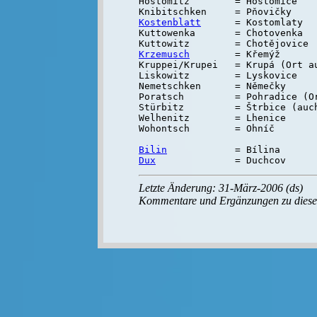
Hostomitz        = Hostomice

Kostenblatt
      = Kostomlaty

Kuttowenka       = Chotovenka

Krzemusch
        = Křemýž

Kruppei/Krupei   = Krupá (Ort au
Liskowitz        = Lyskovice

Nemetschken      = Němečky

Poratsch         = Pohradice (Or
Stürbitz         = Štrbice (auch
Welhenitz        = Lhenice

Wohontsch        = Ohníč

Bilin
Dux
Letzte Änderung: 31-März-2006 (ds)
Kommentare und Ergänzungen zu diese