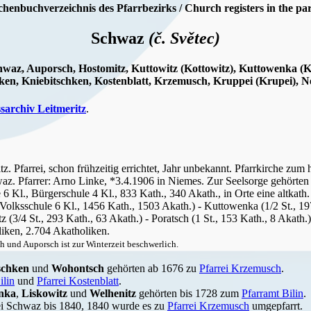
chenbuchverzeichnis des Pfarrbezirks / Church registers in the par
Schwaz
(č. Světec)
Schwaz, Auporsch, Hostomitz, Kuttowitz (Kottowitz), Kuttowenka (K
en, Kniebitschken, Kostenblatt, Krzemusch, Kruppei (Krupei), 
ssarchiv Leitmeritz
.
tz. Pfarrei, schon frühzeitig errichtet, Jahr unbekannt. Pfarrkirche zum
az. Pfarrer: Arno Linke, *3.4.1906 in Niemes. Zur Seelsorge gehörten 
6 Kl., Bürgerschule 4 Kl., 833 Kath., 340 Akath., in Orte eine altkath. 
 Volksschule 6 Kl., 1456 Kath., 1503 Akath.) - Kuttowenka (1/2 St., 19
itz (3/4 St., 293 Kath., 63 Akath.) - Poratsch (1 St., 153 Kath., 8 Akath.
liken, 2.704 Akatholiken.
h und Auporsch ist zur Winterzeit beschwerlich.
schken
und
Wohontsch
gehörten ab 1676 zu
Pfarrei Krzemusch
.
ilin
und
Pfarrei Kostenblatt
.
nka
,
Liskowitz
und
Welhenitz
gehörten bis 1728 zum
Pfarramt Bilin
.
rei Schwaz bis 1840, 1840 wurde es zu
Pfarrei Krzemusch
umgepfarrt.