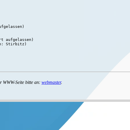
fgelassen)

t aufgelassen)

: Stirbitz)

r WWW-Seite bitte an:
webmaster
.