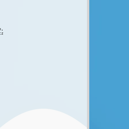
,

z
