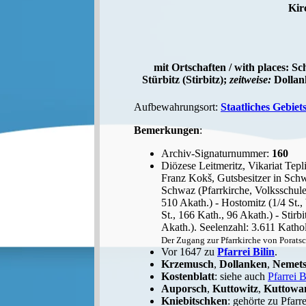
Kir
mit Ortschaften / with places: 
Stürbitz (Stirbitz);
zeitweise:
Dollank
Aufbewahrungsort:
Staatliches Gebiet
Bemerkungen
:
Archiv-Signaturnummer:
160
Diözese Leitmeritz, Vikariat Tepli
Franz Kokš, Gutsbesitzer in Schw
Schwaz (Pfarrkirche, Volksschule 
510 Akath.) - Hostomitz (1/4 St.,
St., 166 Kath., 96 Akath.) - Stirb
Akath.). Seelenzahl: 3.611 Katho
Der Zugang zur Pfarrkirche von Poratsc
Vor 1647 zu
Pfarrei Bilin
.
Krzemusch
,
Dollanken
,
Nemet
Kostenblatt
: siehe auch
Pfarrei B
Auporsch
,
Kuttowitz
,
Kuttowa
Kniebitschken
: gehörte zu Pfar