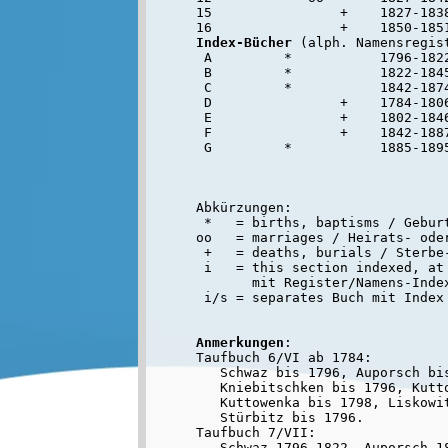
15                +    1827-1838
Index-Bücher
 (alph. Namensregist
 A         *           1796-1822
 B         *           1822-1845
 C         *           1842-1874
 D                +    1784-1806
 E                +    1802-1846
 F                +    1842-1887
Abkürzungen:

 *   = births, baptisms / Geburt
oo   = marriages / Heirats- oder
 +   = deaths, burials / Sterbe-
 i   = this section indexed, at 
       mit Register/Namens-Inde
Anmerkungen
:

Taufbuch 6/VI ab 1784:

   Schwaz bis 1796, Auporsch bis
   Kniebitschken bis 1796, Kutt
   Kuttowenka bis 1798, Liskowit
   Stürbitz bis 1796.

Taufbuch 7/VII:

   Schwaz 1796-1822, Auporsch 18