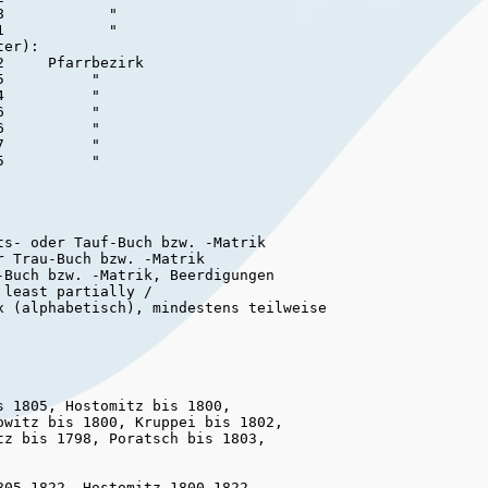
            "

er):

     Pfarrbezirk

          "

          "

          "

          "

          "

s- oder Tauf-Buch bzw. -Matrik

 Trau-Buch bzw. -Matrik

Buch bzw. -Matrik, Beerdigungen

least partially /

x (alphabetisch), mindestens teilweise

 1805, Hostomitz bis 1800,

owitz bis 1800, Kruppei bis 1802,

z bis 1798, Poratsch bis 1803,

05-1822, Hostomitz 1800-1822,
