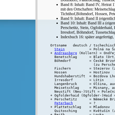
Band 8: Inhalt: Band IV, Heirat 
mit den Ortschaften: Meisetschlag,
Tichtihof,Böhmdorf, Hossen, Pete
Band 9: Inhalt: Band II (eigentl
Band 10: Inhalt: Band III a (eig
Perschetitz, Stein, Ogfolderhaid,
Irresdorf, Böhmdorf, Tussetschla
Indexbuch 16: später angefertigt
Ortsname   deutsch / tschechisch
Stein
            = Polná na Šu
+ 
Andreasberg
 (Kollern) = Ondřej
  Benetschlag      = Blato (Ort,
  Böhmdorf         = České Brzo
                     (zu Persche
  Fischern         = Stezerov (z
  Hossen           = Hostinov

  Hundshaberstift  = Bozdova Lho
  Irresdorf        = Lštín

  Langenbruck      = Olšina, au
  Meisetschlag     = Misnany, a
  Neustift (Neu-)Stift = Polečn
+ Ogfolderhaid (Ogfolder-)Haid =
+ Perschetitz      = Německé Br
Peterbach
        = ?

+ Plattetschlag    = Mladonov

  Quitosching      = Květušín (z
+ Reith            = Louka
