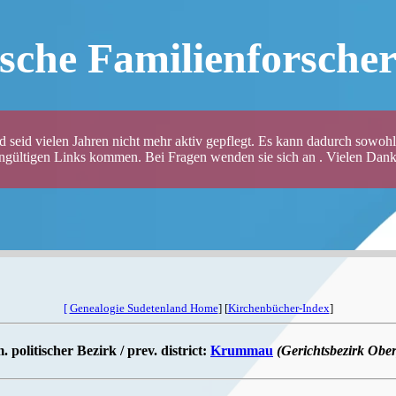
sche Familienforsche
 seid vielen Jahren nicht mehr aktiv gepflegt. Es kann dadurch sowohl 
ungültigen Links kommen. Bei Fragen wenden sie sich an . Vielen Dank 
[
Genealogie Sudetenland Home
] [
Kirchenbücher-Index
]
 politischer Bezirk / prev. district:
Krummau
(Gerichtsbezirk Obe