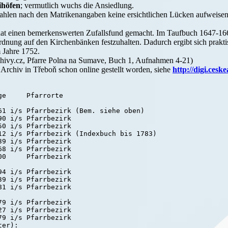
ihöfen
; vermutlich wuchs die Ansiedlung.
hlen nach den Matrikenangaben keine ersichtlichen Lücken aufweisen 
at einen bemerkenswerten Zufallsfund gemacht. Im Taufbuch 1647-1661 
ordnung auf den Kirchenbänken festzuhalten. Dadurch ergibt sich prakti
 Jahre 1752.
chivy.cz, Pfarre Polna na Sumave, Buch 1, Aufnahmen 4-21)
Archiv in Třeboň schon online gestellt worden, siehe
http://digi.ceske
e     Pfarrorte

61 i/s Pfarrbezirk (Bem. siehe oben)

0 i/s Pfarrbezirk

0 i/s Pfarrbezirk

12 i/s Pfarrbezirk (Indexbuch bis 1783)

9 i/s Pfarrbezirk

8 i/s Pfarrbezirk

0     Pfarrbezirk

4 i/s Pfarrbezirk

9 i/s Pfarrbezirk

1 i/s Pfarrbezirk

9 i/s Pfarrbezirk

7 i/s Pfarrbezirk

er):
