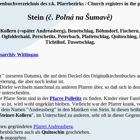
enbuchverzeichnis des r.k. Pfarrbezirks / Church registers in the p
Stein
(č. Polná na Šumavě)
n, Kollern (=später Andreasberg), Benetschlag, Böhmdorf, Fischern,
 Ogfolderhaid, Perschetitz, Peterbach, Plattetschlag, Quitosching,
Tichtihof, Tussetschlag.
ssarchiv Wittingau
.
 (neueren Datums), die auf dem Deckel des Originalkirchenbuches aufg
ierung, die aber noch lesbar ist.
 Dörfer wechseln manchmal zu anderen Pfarren über, so daß sich in den
e unterscheiden.
 Pfarre Stein sind in der
Pfarre Polletitz
zu finden. Kinder einer Famil
 ist, wird wohl ungeklärt bleiben. Vielleicht war der Pfarrer krank, v
it dem Namen "Andreasberg" in den Matriken von Stein. In diesen heißt
Steiner-Kollern
", im Unterschied zu anderen, sehr oft in dieser Geg
 neu gegründeten
Pfarrei Andreasberg
.
rchenbüchern auch als
Quitoschin
geschrieben.
ub
angegeben.