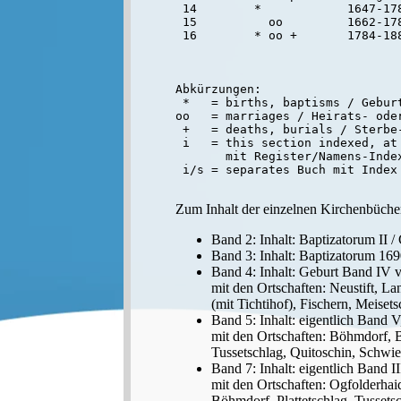
 14        *            1647-178
 15          oo         1662-178
Abkürzungen:

 *   = births, baptisms / Geburt
oo   = marriages / Heirats- oder
 +   = deaths, burials / Sterbe-
 i   = this section indexed, at 
       mit Register/Namens-Inde
Zum Inhalt der einzelnen Kirchenbüche
Band 2: Inhalt: Baptizatorum II 
Band 3: Inhalt: Baptizatorum 16
Band 4: Inhalt: Geburt Band IV 
mit den Ortschaften: Neustift, La
(mit Tichtihof), Fischern, Meiset
Band 5: Inhalt: eigentlich Band 
mit den Ortschaften: Böhmdorf, Be
Tussetschlag, Quitoschin, Schwie
Band 7: Inhalt: eigentlich Band 
mit den Ortschaften: Ogfolderhaid
Böhmdorf, Plattetschlag, Tussetsc