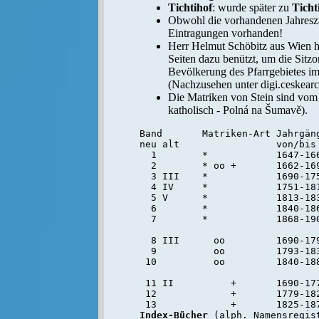
Tichtihof
: wurde später zu
Ticht
Obwohl die vorhandenen Jahresza
Eintragungen vorhanden!
Herr Helmut Schöbitz aus Wien h
Seiten dazu benützt, um die Sitz
Bevölkerung des Pfarrgebietes im
(Nachzusehen unter digi.ceskear
Die Matriken von Stein sind vom 
katholisch - Polná na Šumavě).
Band       Matriken-Art Jahrgäng
neu alt                 von/bis

  1        *            1647-16
  2        * oo +       1662-169
  3 III    *            1690-175
  4 IV     *            1751-18
  5 V      *            1813-183
  6        *            1840-186
  7        *            1868-190
  8 III      oo         1690-179
  9          oo         1793-183
 10          oo         1840-188
 11 II          +       1690-177
 12             +       1779-182
Index-Bücher
 (alph. Namensregist