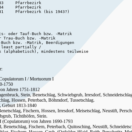
3     Pfarrbezirk

4     Pfarrbezirk

s- oder Tauf-Buch bzw. -Matrik

 Trau-Buch bzw. -Matrik

Buch bzw. -Matrik, Beerdigungen

least partially /

x (alphabetisch), mindestens teilweise

r:
/ Copulatorum I / Mortuorum I
90-1750
von Jahren 1751-1812
ngenbruck, Stein, Benetschlag, Schwiebgrub, Irresdorf, Schneidetschlag,
schlag, Hossen, Peterbach, Böhmdorf, Tussetschlag.
V, Geburt 1813-1840
netschlag, Fischern, Hossen, Irresdorf, Meisetschlag, Neustift, Perschet
bgrub, Tichtihöfen, Stein.
III (Copulatorum) von Jahren 1690-1793
, Benetschlag, Fischern, Peterbach, Quitosching, Neustift, Schneidetschl
hlag, Fischern, Hossen, Grub, (Ogfolder-)Haid, Reith, Perschetitz, Mei