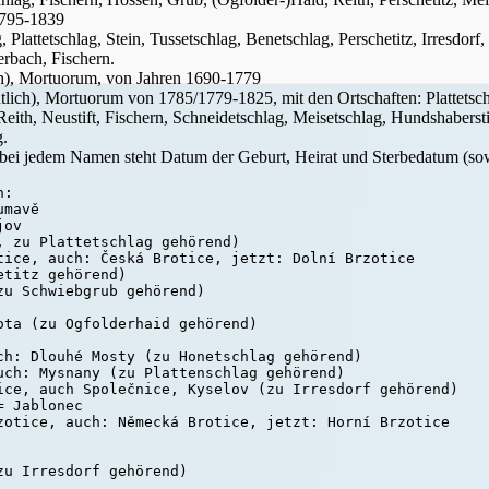
1795-1839
 Plattetschlag, Stein, Tussetschlag, Benetschlag, Perschetitz, Irresdor
rbach, Fischern.
ich), Mortuorum, von Jahren 1690-1779
entlich), Mortuorum von 1785/1779-1825, mit den Ortschaften: Plattetsc
 Reith, Neustift, Fischern, Schneidetschlag, Meisetschlag, Hundshaberst
g.
, bei jedem Namen steht Datum der Geburt, Heirat und Sterbedatum (so
:

mavě

ov

 zu Plattetschlag gehörend)

tice, auch: Česká Brotice, jetzt: Dolní Brzotice

titz gehörend)

u Schwiebgrub gehörend)

ta (zu Ogfolderhaid gehörend)

ch: Dlouhé Mosty (zu Honetschlag gehörend)

uch: Mysnany (zu Plattenschlag gehörend)

ice, auch Společnice, Kyselov (zu Irresdorf gehörend)

 Jablonec

zotice, auch: Německá Brotice, jetzt: Horní Brzotice

u Irresdorf gehörend)
