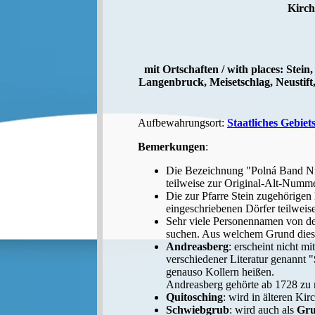
Kirch
mit Ortschaften / with places: Stei
Langenbruck, Meisetschlag, Neustift,
Aufbewahrungsort:
Staatliches Gebiet
Bemerkungen
:
Die Bezeichnung "Polná Band Nr."
teilweise zur Original-Alt-Nummer
Die zur Pfarre Stein zugehörigen
eingeschriebenen Dörfer teilweis
Sehr viele Personennamen von der
suchen. Aus welchem Grund dies so
Andreasberg
: erscheint nicht m
verschiedener Literatur genannt "
genauso Kollern heißen.
Andreasberg gehörte ab 1728 zu
Quitosching
: wird in älteren Ki
Schwiebgrub
: wird auch als
Gr