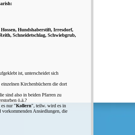
arish:
 Hossen, Hundshaberstift, Irresdorf,
 Reith, Schneidetschlag, Schwiebgrub,
eklebt ist, unterscheidet sich
 einzelnen Kirchenbüchern die dort
ie sind also in beiden Pfarren zu
erstorben ö.ä.?
 es nur "
Kollern
", teilw. wird es in
end vorkommenden Ansiedlungen, die