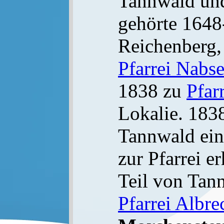
Tannwald un
gehörte 1648
Reichenberg,
Pfarrei Nabse
1838 zu
Pfar
Lokalie. 1838
Tannwald ein
zur Pfarrei e
Teil von Tan
Pfarrei Albre