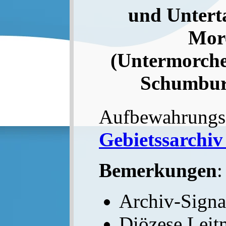
und Untert
Mor
(Untermorche
Schumburg
Aufbewahrungs
Gebietssarchiv
Bemerkungen
:
Archiv-Sign
Diözese Leitm