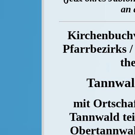
an 
Kirchenbuchve
Pfarrbezirks /
th
Tannwa
mit Ortschaf
Tannwald tei
Obertannwal