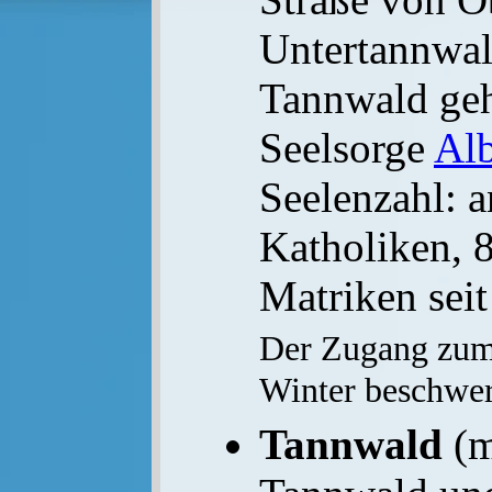
Untertannwald
Tannwald geh
Seelsorge
Alb
Seelenzahl: 
Katholiken, 
Matriken seit
Der Zugang zum 
Winter beschwer
Tannwald
(m