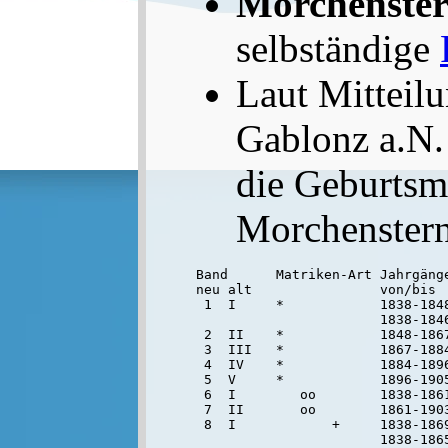
Morchenste
selbständige
Laut Mitteil
Gablonz a.N.
die Geburtsm
Morchenstern
Band      Matriken-Art Jahrgänge
neu alt                von/bis

 1  I     *            1838-1848
                       1838-1846
 2  II    *            1848-186
 3  III   *            1867-1884
 4  IV    *            1884-1896
 5  V     *            1896-1905
 6  I        oo        1838-1861
 7  II       oo        1861-190
 8  I            +     1838-1869
                       1838-1865