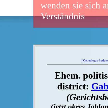
wenden sie sich a
Verständnis
[
Genealogie Sudet
Ehem. politis
district:
Gab
(Gerichtsb
(jetzt okres Jablo