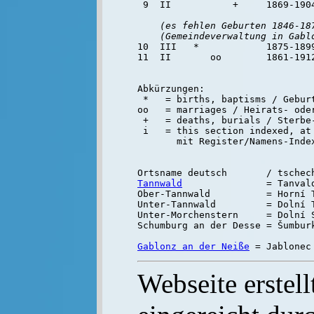
 9  II           +     1869-190
(es fehlen Geburten 1846-18
    (Gemeindeverwaltung in Gabl

10  III   *            1875-189
11  II       oo        1861-191
Abkürzungen:

 *   = births, baptisms / Geburt
oo   = marriages / Heirats- oder
 +   = deaths, burials / Sterbe-
 i   = this section indexed, at 
Tannwald
               = Tanvald
Ober-Tannwald          = Horní T
Unter-Tannwald         = Dolní T
Unter-Morchenstern     = Dolní S
Schumburg an der Desse = Šumburk
Gablonz an der Neiße
Webseite erstell