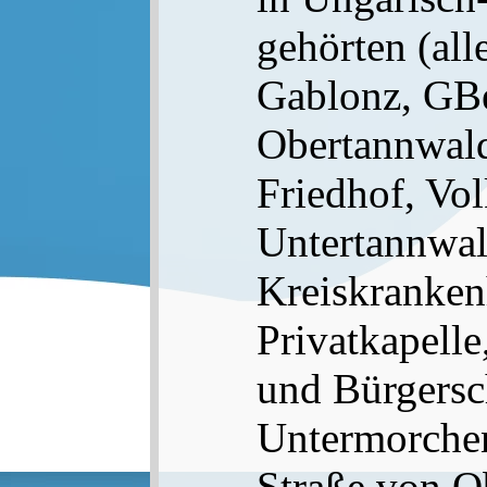
gehörten (all
Gablonz, GBe
Obertannwald
Friedhof, Vol
Untertannwald
Kreiskranken
Privatkapelle
und Bürgersch
Untermorchens
Straße von O