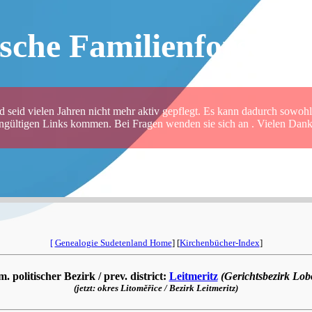
sche Familienforsche
 seid vielen Jahren nicht mehr aktiv gepflegt. Es kann dadurch sowohl 
ungültigen Links kommen. Bei Fragen wenden sie sich an . Vielen Dank 
[
Genealogie Sudetenland Home
] [
Kirchenbücher-Index
]
. politischer Bezirk / prev. district:
Leitmeritz
(Gerichtsbezirk Lobo
(jetzt: okres Litoměřice / Bezirk Leitmeritz)