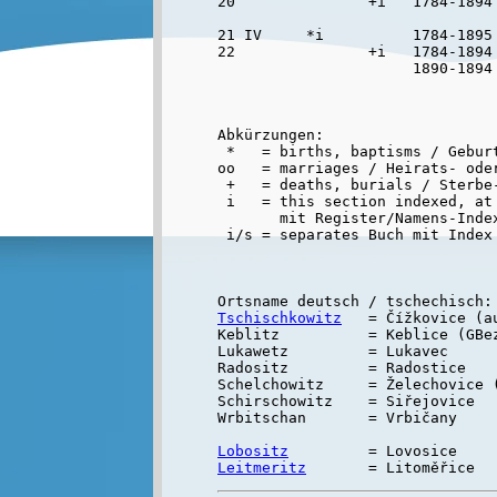
20               +i   1784-1894 
21 IV     *i          1784-1895 
22               +i   1784-1894 
Abkürzungen:

 *   = births, baptisms / Geburt
oo   = marriages / Heirats- oder
 +   = deaths, burials / Sterbe-
 i   = this section indexed, at 
       mit Register/Namens-Inde
Tschischkowitz
   = Čížkovice (au
Keblitz          = Keblice (GBez
Lukawetz         = Lukavec

Radositz         = Radostice

Schelchowitz     = Želechovice (
Schirschowitz    = Siřejovice

Wrbitschan       = Vrbičany

Lobositz
Leitmeritz