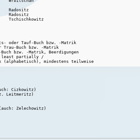
   Wrbitschan

   Radositz

   Radositz

s- oder Tauf-Buch bzw. -Matrik

 Trau-Buch bzw. -Matrik

Buch bzw. -Matrik, Beerdigungen

least partially /

x (alphabetisch), mindestens teilweise

ch: Cizkowitz)

. Leitmeritz)

auch: Zelechowitz)
