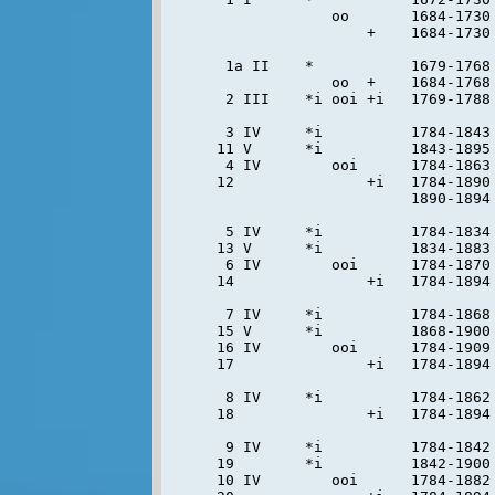
             oo       1684-1730
                 +    1684-1730 
                                
 1a II    *           1679-1768 
             oo  +    1684-1768

 2 III    *i ooi +i   1769-1788 
 3 IV     *i          1784-1843 
11 V      *i          1843-1895 
 4 IV        ooi      1784-1863 
12               +i   1784-1890 
                      1890-1894 
 5 IV     *i          1784-1834 
13 V      *i          1834-1883 
 6 IV        ooi      1784-1870 
14               +i   1784-1894 
 7 IV     *i          1784-1868 
15 V      *i          1868-1900 
16 IV        ooi      1784-1909 
17               +i   1784-1894 
 8 IV     *i          1784-1862 
18               +i   1784-1894 
 9 IV     *i          1784-1842 
19        *i          1842-1900 
10 IV        ooi      1784-1882 