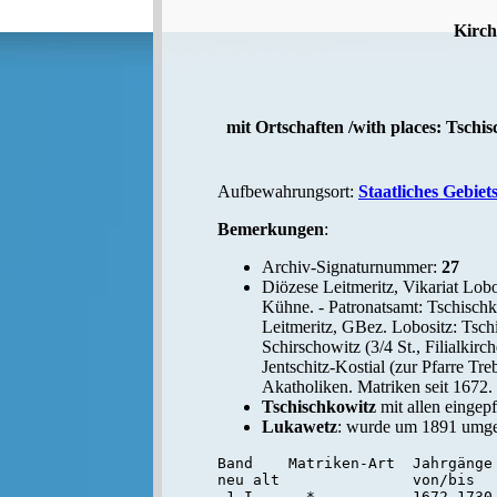
Kirch
mit Ortschaften /with places: Tschi
Aufbewahrungsort:
Staatliches Gebiet
Bemerkungen
:
Archiv-Signaturnummer:
27
Diözese Leitmeritz, Vikariat Lobo
Kühne. - Patronatsamt: Tschischk
Leitmeritz, GBez. Lobositz: Tschi
Schirschowitz (3/4 St., Filialkirc
Jentschitz-Kostial (zur Pfarre Tr
Akatholiken. Matriken seit 1672.
Tschischkowitz
mit allen eingep
Lukawetz
: wurde um 1891 umge
Band    Matriken-Art  Jahrgänge 
neu alt               von/bis

 1 I      *           1672-1730