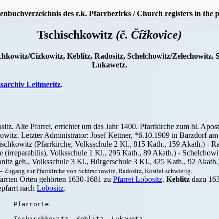
enbuchverzeichnis des r.k. Pfarrbezirks / Church registers in the p
Tschischkowitz
(č. Čížkovice)
schkowitz/Cizkowitz, Keblitz, Radositz, Schelchowitz/Zelechowitz,
Lukawetz.
ssarchiv Leitmeritz
.
sitz. Alte Pfarrei, errichtet um das Jahr 1400. Pfarrkirche zum hl. Apo
owitz. Letzter Administrator: Josef Kettner, *6.10.1909 in Barzdorf am
schkowitz (Pfarrkirche, Volksschule 2 Kl., 815 Kath., 159 Akath.) - Rad
he (irreparabilis), Volksschule 1 Kl., 295 Kath., 89 Akath.) - Schelchow
ebnitz geh., Volksschule 3 Kl., Bürgerschule 3 Kl., 425 Kath., 92 Akath
 -
Zugang zur Pfarrkirche von Schirschowitz, Radositz, Kostial schwierig.
farrten Orten gehörten 1630-1681 zu
Pfarrei Lobositz
.
Keblitz
dazu 16
pfarrt nach
Lobositz
.
   Pfarrorte

    Tschischkowitz, Keblitz, Lukawetz,
