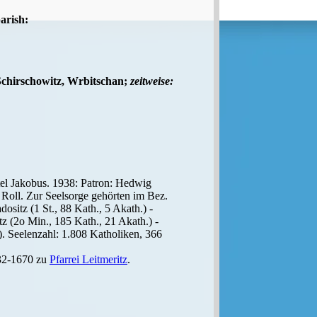
arish:
 Schirschowitz, Wrbitschan;
zeitweise:
stel Jakobus. 1938: Patron: Hedwig
 Roll. Zur Seelsorge gehörten im Bez.
ositz (1 St., 88 Kath., 5 Akath.) -
itz (2o Min., 185 Kath., 21 Akath.) -
.). Seelenzahl: 1.808 Katholiken, 366
32-1670 zu
Pfarrei Leitmeritz
.