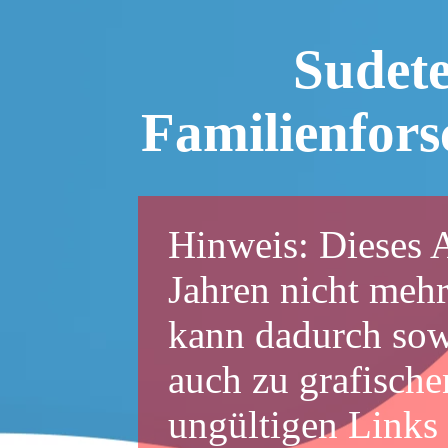
Sudet
Familienfor
Hinweis: Dieses A
Jahren nicht mehr
kann dadurch sowo
auch zu grafische
ungültigen Links