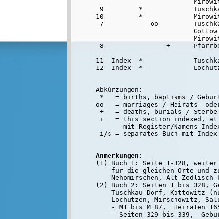
                         Mirowit
 9         *             Tuschka
10         *             Mirowit
 7            oo         Tuschka
                         Gottowi
                         Mirowit
 8                +      Pfarrbe
11  Index  *             Tuschka
12  Index  *             Lochutz
Abkürzungen:

 *   = births, baptisms / Geburt
oo   = marriages / Heirats- oder
 +   = deaths, burials / Sterbe-
 i   = this section indexed, at 
       mit Register/Namens-Inde
Anmerkungen
:

(1) Buch 1: Seite 1-328, weiter
    für die gleichen Orte und z
    Nehomirschen, Alt-Zedlisch 
(2) Buch 2: Seiten 1 bis 328, Ge
    Tuschkau Dorf, Kottowitz (n
    Lochutzen, Mirschowitz, Salu
    - M1 bis M 87,  Heiraten 165
    - Seiten 329 bis 339,  Gebur