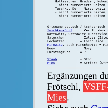
    Holleischen, Hradzen, Nohom
    - nicht nummerierte Seiten, 
    Tuschkau Dorf, Mirschowitz,
    - nicht nummerierte Seiten, 
Tuschkau-Dorf
    = Ves Touskov (
Kottowitz, Gottowitz = Kotovice

Saluschen        = Zaluzi (Záluz
Mirowitz
, auch Mirschowitz = Mir
Nowy             = Novy

Fürstengrund     = ?

Staab
Mies
Ergänzungen du
Frötschl,
VSFF-
Mies
.