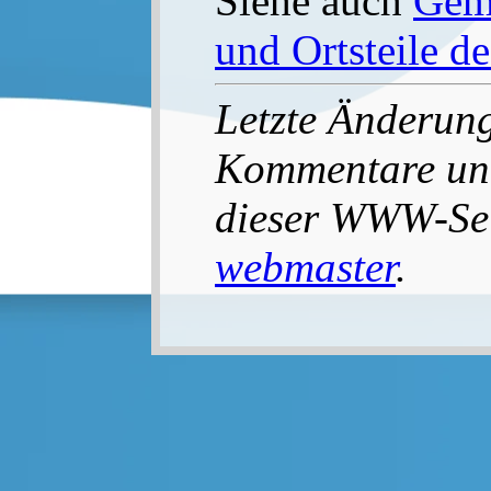
Siehe auch
Geme
und Ortsteile d
Letzte Änderun
Kommentare un
dieser WWW-Seit
webmaster
.