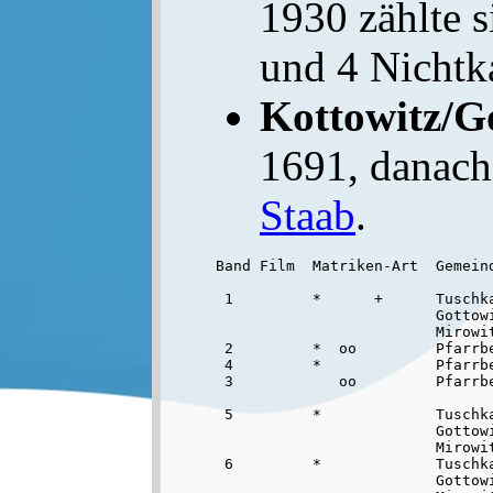
1930 zählte 
und 4 Nichtk
Kottowitz/G
1691, danach
Staab
.
Band Film  Matriken-Art  Gemein
 1         *      +      Tuschk
                         Gottowi
                         Mirowit
 2         *  oo         Pfarrb
 4         *             Pfarrb
 3            oo         Pfarrbe
 5         *             Tuschk
                         Gottowi
                         Mirowit
 6         *             Tuschka
                         Gottowi