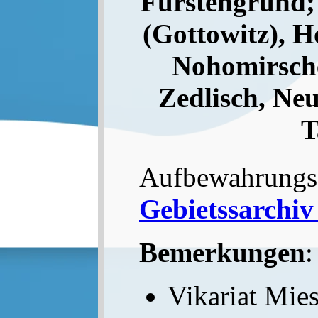
Fürstengrund
(Gottowitz), H
Nohomirsche
Zedlisch, Ne
T
Aufbewahrungs
Gebietssarchiv
Bemerkungen
:
Vikariat Mies.