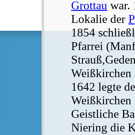
Grottau
war. 
Lokalie der
P
1854 schließl
Pfarrei (Man
Strauß,Gede
Weißkirchen 
1642 legte de
Weißkirchen 
Geistliche Ba
Niering die 