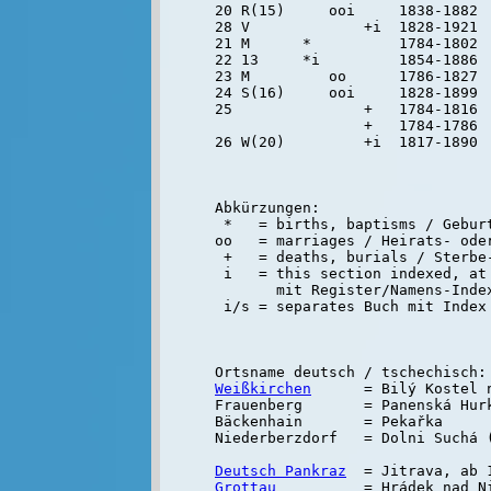
20 R(15)     ooi     1838-1882  
28 V             +i  1828-1921 
21 M      *          1784-1802  
22 13     *i         1854-1886  
23 M         oo      1786-1827  
24 S(16)     ooi     1828-1899  
25               +   1784-1816  
                 +   1784-1786  
Abkürzungen:

 *   = births, baptisms / Geburt
oo   = marriages / Heirats- oder
 +   = deaths, burials / Sterbe-
 i   = this section indexed, at 
       mit Register/Namens-Inde
Weißkirchen
      = Bilý Kostel 
Frauenberg       = Panenská Hurk
Bäckenhain       = Pekařka

Niederberzdorf   = Dolni Suchá (
Deutsch Pankraz
Grottau
          = Hrádek nad Ni