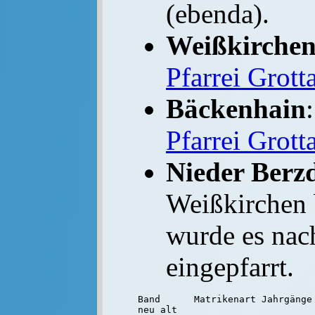
(ebenda).
Weißkirche
Pfarrei Grott
Bäckenhain
Pfarrei Grott
Nieder Berz
Weißkirchen 
wurde es na
eingepfarrt.
Band      Matrikenart Jahrgänge 
neu alt
