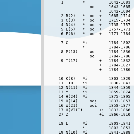
 1        *          1642-1683 
             oo      1643-1685 
                 +   1642-1684 
 2 B(2)   *  oo  +   1685-1714 
 3 C(3)   *  oo  +   1715-1734 
 4 D(4)   *  oo  +   1735-1757 
 5 E(5)   *  oo  +   1757-1771 
 6 F(6)   *  oo  +   1771-1784 
 7 C      *i         1784-1802  
          *          1784-1786  
 8 P(13)     oo      1784-1836  
             oo      1784-1786  
 9 T(17)         +   1784-1832  
                 +   1784-1827  
                 +   1784-1786  
10 K(8)   *i         1803-1829  
11  10    *i         1830-1843  
12 N(11)  *i         1844-1859  
13 Y      *i         1859-1874  
14 H(24)  *i         1875-1895  
15 O(14)     ooi     1837-1857  
16 W(21)     ooi     1858-1877  
17 U(VIII)       +i  1833-1866  
27 Z             +i  1866-1910 
18 L      *i         1803-1841  
          *          1803-1853  
19 N(10)  *i         1841-1888  