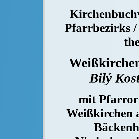
Kirchenbuchve
Pfarrbezirks /
th
Weißkirchen
Bilý Kos
mit Pfarror
Weißkirchen a
Bäckenh